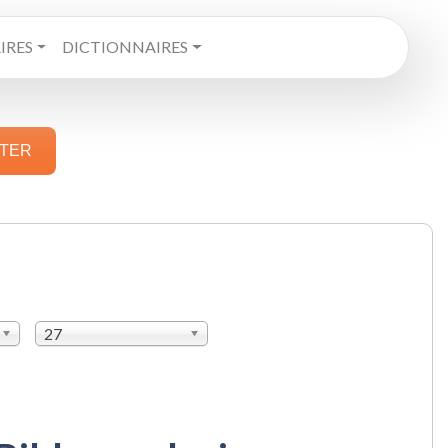
RES
DICTIONNAIRES
STER
27