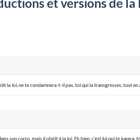
ctions et versions de la 
t la loi, ne te condamnera-t-il pas, toi qui la transgresses, tout en ay
 son corps, mais il obéit à la loi. Eh bien, c’est lui qui te jugera, toi 