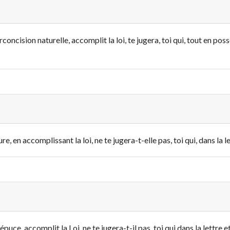
concision naturelle, accomplit la loi, te jugera, toi qui, tout en possé
ure, en accomplissant la loi, ne te jugera-t-elle pas, toi qui, dans la l
répuce, accomplit la Loi, ne te jugera-t-il pas, toi qui dans la lettre 