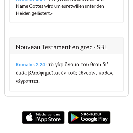
Name Gottes wird um euretwillen unter den
Heiden gelästert.»
Nouveau Testament en grec - SBL
τὸ γὰρ ὄνομα τοῦ θεοῦ δι’
Romains 2.24
-
ὑμᾶς βλασφημεῖται ἐν τοῖς ἔθνεσιν, καθὼς
γέγραπται.