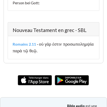
Person bei Gott:
Nouveau Testament en grec - SBL
οὐ γάρ ἐστιν προσωπολημψία
Romains 2.11
-
παρὰ τῷ θεῷ.
Bible audio
est une