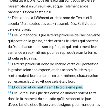
Dieu dit encore : Que les eaux qui sont sous le ciel se
rassemblent en un seul lieu, et que l’ élément aride
paraisse. Et cela se fit ainsi.
10
Dieu donna à l’ élément aride le nom de Terre, et il
appela Mers toutes ces eaux rassemblées. Et il vit que
cela était bon.
11
Dieu dit encore : Que la terre produise de l’herbe verte
qui porte de la graine, et des arbres fruitiers qui portent
du fruit chacun selon son espèce, et qui renferment leur
semence en eux-mêmes pour se reproduire sur la terre.
Et cela se fit ainsi.
12
La terre produisit donc de l’herbe verte qui portait de
la graine selon son espèce, et des arbres fruitiers qui
renfermaient leur semence en eux-mêmes, chacun selon
son espèce. Et Dieu vit que cela était bon.
13
Et du soir et du matin se fit le troisième jour.
14
Dieu dit aussi : Que des corps de lumière soient faits
dans le firmament du ciel, afin qu’ils séparent le jour
d’avec la nuit, et qu’ils servent de signes pour marquer les