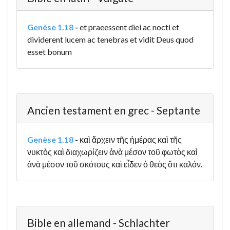
Genèse 1.18
-
et praeessent diei ac nocti et
dividerent lucem ac tenebras et vidit Deus quod
esset bonum
Ancien testament en grec - Septante
Genèse 1.18
-
καὶ ἄρχειν τῆς ἡμέρας καὶ τῆς
νυκτὸς καὶ διαχωρίζειν ἀνὰ μέσον τοῦ φωτὸς καὶ
ἀνὰ μέσον τοῦ σκότους καὶ εἶδεν ὁ θεὸς ὅτι καλόν.
Bible en allemand - Schlachter