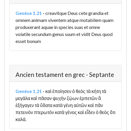
Genèse 1.21
-
creavitque Deus cete grandia et
omnem animam viventem atque motabilem quam
produxerant aquae in species suas et omne
volatile secundum genus suum et vidit Deus quod
esset bonum
Ancien testament en grec - Septante
Genèse 1.21
-
καὶ ἐποίησεν ὁ θεὸς τὰ κήτη τὰ
μεγάλα καὶ πᾶσαν ψυχὴν ζῴων ἑρπετῶν ἃ
ἐξήγαγεν τὰ ὕδατα κατὰ γένη αὐτῶν καὶ πᾶν
πετεινὸν πτερωτὸν κατὰ γένος καὶ εἶδεν ὁ θεὸς ὅτι
καλά.