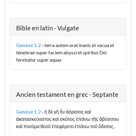
Bible en latin - Vulgate
Genèse 1.2
-
terra autem erat inanis et vacua et
tenebrae super faciem abyssi et spiritus Dei
ferebatur super aquas
Ancien testament en grec - Septante
Genèse 1.2
-
ἡ δὲ γῆ ἦν ἀόρατος καὶ
ἀκατασκεύαστος καὶ σκότος ἐπάνω τῆς ἀβύσσου
καὶ πνεῦμα θεοῦ ἐπεφέρετο ἐπάνω τοῦ ὕδατος.