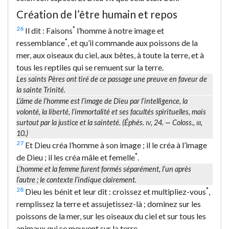
Création de l’être humain et repos
26
*
Il dit : Faisons
l’homme à notre image et
*
ressemblance
, et qu’il commande aux poissons de la
mer, aux oiseaux du ciel, aux bêtes, à toute la terre, et à
tous les reptiles qui se remuent sur la terre.
Les saints Pères ont tiré de ce passage une preuve en faveur de
la sainte Trinité.
L’âme de l’homme est l’image de Dieu par l’intelligence, la
volonté, la liberté, l’immortalité et ses facultés spirituelles, mais
surtout par la justice et la sainteté. (Éphés.
, 24. — Coloss.,
,
IV
III
10.)
27
Et Dieu créa l’homme à son image ; il le créa à l’image
*
de Dieu ; il les créa mâle et femelle
.
L’homme et la femme furent formés séparément, l’un après
l’autre ; le contexte l’indique clairement.
28
*
Dieu les bénit et leur dit : croissez et multipliez-vous
,
remplissez la terre et assujetissez-là ; dominez sur les
poissons de la mer, sur les oiseaux du ciel et sur tous les
animaux qui se meuvent sur la terre.