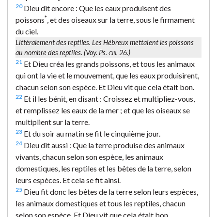
20
Dieu dit encore : Que les eaux produisent des
*
poissons
, et des oiseaux sur la terre, sous le firmament
du ciel.
Littéralement
des reptiles
. Les Hébreux mettaient les poissons
au nombre des reptiles. (Voy. Ps.
, 26.)
CIII
21
Et Dieu créa les grands poissons, et tous les animaux
qui ont la vie et le mouvement, que les eaux produisirent,
chacun selon son espèce. Et Dieu vit que cela était bon.
22
Et il les bénit, en disant : Croissez et multipliez-vous,
et remplissez les eaux de la mer ; et que les oiseaux se
multiplient sur la terre.
23
Et du soir au matin se fit le cinquième jour.
24
Dieu dit aussi : Que la terre produise des animaux
vivants, chacun selon son espèce, les animaux
domestiques, les reptiles et les bêtes de la terre, selon
leurs espèces. Et cela se fit ainsi.
25
Dieu fit donc les bêtes de la terre selon leurs espèces,
les animaux domestiques et tous les reptiles, chacun
selon son espèce. Et Dieu vit que cela était bon.