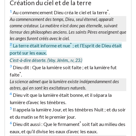
Création du ciel et de la terre
1
*
Au commencement Dieu créa le ciel et la terre
.
Au commencement des temps, Dieu, seul éternel, apparaît
comme créateur. La matière n’est donc pas éternelle, suivant
l’erreur des philosophes anciens. Les saints Pères enseignent que
les anges furent créés avec le ciel.
2
*
La terre était informe et nue
; et l’Esprit de Dieu était
porté sur les eaux.
C’est-à-dire déserte. (Voy. Jérém.,
, 23.)
IV
3
Dieu dit : Que la lumière soit faite ; et la lumière fut
*
faite
.
La science admet que la lumière existe indépendamment des
astres, qui en sont les excitateurs naturels.
4
Dieu vit que la lumière était bonne, et il sépara la
lumière d’avec les ténèbres.
5
Il appela la lumière Jour, et les ténèbres Nuit ; et du soir
et du matin se fit le premier jour.
6
*
Dieu dit aussi : Que le firmament
soit fait au milieu des
eaux, et qu’il divise les eaux d’avec les eaux.