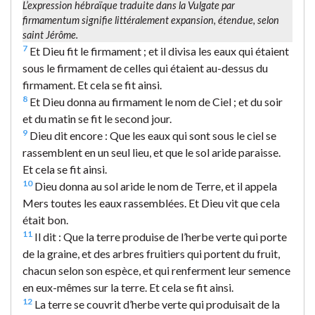
L’expression hébraïque traduite dans la Vulgate par
firmamentum
signifie littéralement
expansion, étendue
, selon
saint Jérôme.
7
Et Dieu fit le firmament ; et il divisa les eaux qui étaient
sous le firmament de celles qui étaient au-dessus du
firmament. Et cela se fit ainsi.
8
Et Dieu donna au firmament le nom de Ciel ; et du soir
et du matin se fit le second jour.
9
Dieu dit encore : Que les eaux qui sont sous le ciel se
rassemblent en un seul lieu, et que le sol aride paraisse.
Et cela se fit ainsi.
10
Dieu donna au sol aride le nom de Terre, et il appela
Mers toutes les eaux rassemblées. Et Dieu vit que cela
était bon.
11
Il dit : Que la terre produise de l’herbe verte qui porte
de la graine, et des arbres fruitiers qui portent du fruit,
chacun selon son espèce, et qui renferment leur semence
en eux-mêmes sur la terre. Et cela se fit ainsi.
12
La terre se couvrit d’herbe verte qui produisait de la