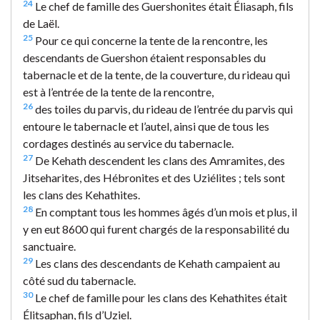
24
Le chef de famille des Guershonites était Éliasaph, fils
de Laël.
25
Pour ce qui concerne la tente de la rencontre, les
descendants de Guershon étaient responsables du
tabernacle et de la tente, de la couverture, du rideau qui
est à l’entrée de la tente de la rencontre,
26
des toiles du parvis, du rideau de l’entrée du parvis qui
entoure le tabernacle et l’autel, ainsi que de tous les
cordages destinés au service du tabernacle.
27
De Kehath descendent les clans des Amramites, des
Jitseharites, des Hébronites et des Uziélites ; tels sont
les clans des Kehathites.
28
En comptant tous les hommes âgés d’un mois et plus, il
y en eut 8600 qui furent chargés de la responsabilité du
sanctuaire.
29
Les clans des descendants de Kehath campaient au
côté sud du tabernacle.
30
Le chef de famille pour les clans des Kehathites était
Élitsaphan, fils d’Uziel.