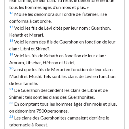
leur famille, de leur clan. Tu feras le dénombrement de
tous les hommes âgés d’un mois et plus. »
16
Moïse les dénombra sur l’ordre de l’Éternel, il se
conforma à cet ordre.
17
Voici les fils de Lévi cités par leur nom : Guershon,
Kehath et Merari.
18
Voici le nom des fils de Guershon en fonction de leur
clan : Libni et Shimeï.
19
Voici les fils de Kehath en fonction de leur clan :
Amram, Jitsehar, Hébron et Uziel,
20
ainsi que les fils de Merari en fonction de leur clan :
Machli et Mushi. Tels sont les clans de Lévi en fonction
de leur famille.
21
De Guershon descendent les clans de Libni et de
Shimeï ; tels sont les clans des Guershonites.
22
En comptant tous les hommes âgés d’un mois et plus,
on dénombra 7500 personnes.
23
Les clans des Guershonites campaient derrière le
tabernacle à l’ouest.