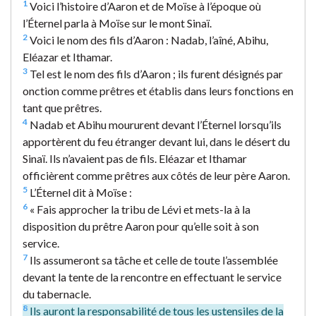
1
Voici l’histoire d’Aaron et de Moïse à l’époque où
l’Éternel parla à Moïse sur le mont Sinaï.
2
Voici le nom des fils d’Aaron : Nadab, l’aîné, Abihu,
Eléazar et Ithamar.
3
Tel est le nom des fils d’Aaron ; ils furent désignés par
onction comme prêtres et établis dans leurs fonctions en
tant que prêtres.
4
Nadab et Abihu moururent devant l’Éternel lorsqu’ils
apportèrent du feu étranger devant lui, dans le désert du
Sinaï. Ils n’avaient pas de fils. Eléazar et Ithamar
officièrent comme prêtres aux côtés de leur père Aaron.
5
L’Éternel dit à Moïse :
6
« Fais approcher la tribu de Lévi et mets-la à la
disposition du prêtre Aaron pour qu’elle soit à son
service.
7
Ils assumeront sa tâche et celle de toute l’assemblée
devant la tente de la rencontre en effectuant le service
du tabernacle.
8
Ils auront la responsabilité de tous les ustensiles de la