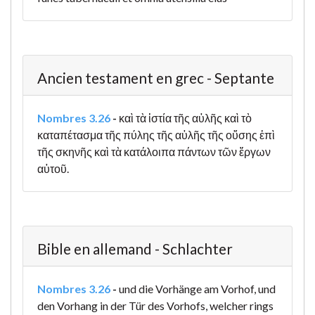
Ancien testament en grec - Septante
Nombres 3.26
-
καὶ τὰ ἱστία τῆς αὐλῆς καὶ τὸ
καταπέτασμα τῆς πύλης τῆς αὐλῆς τῆς οὔσης ἐπὶ
τῆς σκηνῆς καὶ τὰ κατάλοιπα πάντων τῶν ἔργων
αὐτοῦ.
Bible en allemand - Schlachter
Nombres 3.26
-
und die Vorhänge am Vorhof, und
den Vorhang in der Tür des Vorhofs, welcher rings