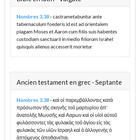
Nombres 3.38
-
castrametabuntur ante
tabernaculum foederis id est ad orientalem
plagam Moses et Aaron cum filiis suis habentes
custodiam sanctuarii in medio filiorum Israhel
quisquis alienus accesserit morietur
Ancien testament en grec - Septante
Nombres 3.38
-
καὶ οἱ παρεμβάλλοντες κατὰ
πρόσωπον τῆς σκηνῆς τοῦ μαρτυρίου ἀπ’
ἀνατολῆς Μωυσῆς καὶ Ααρων καὶ οἱ υἱοὶ αὐτοῦ
φυλάσσοντες τὰς φυλακὰς τοῦ ἁγίου εἰς τὰς
φυλακὰς τῶν υἱῶν Ισραηλ καὶ ὁ ἀλλογενὴς ὁ
ἁπτόμενος ἀποθανεῖται.