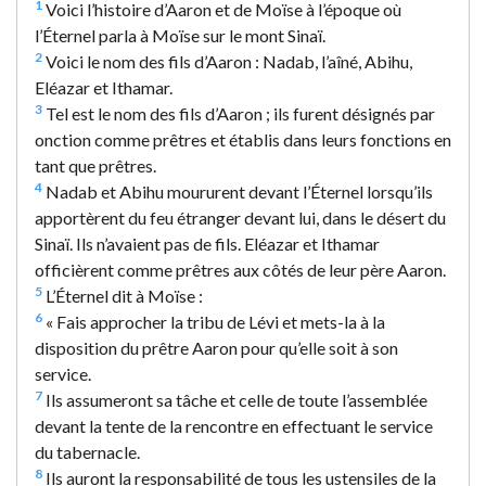
1
Voici l’histoire d’Aaron et de Moïse à l’époque où
l’Éternel parla à Moïse sur le mont Sinaï.
2
Voici le nom des fils d’Aaron : Nadab, l’aîné, Abihu,
Eléazar et Ithamar.
3
Tel est le nom des fils d’Aaron ; ils furent désignés par
onction comme prêtres et établis dans leurs fonctions en
tant que prêtres.
4
Nadab et Abihu moururent devant l’Éternel lorsqu’ils
apportèrent du feu étranger devant lui, dans le désert du
Sinaï. Ils n’avaient pas de fils. Eléazar et Ithamar
officièrent comme prêtres aux côtés de leur père Aaron.
5
L’Éternel dit à Moïse :
6
« Fais approcher la tribu de Lévi et mets-la à la
disposition du prêtre Aaron pour qu’elle soit à son
service.
7
Ils assumeront sa tâche et celle de toute l’assemblée
devant la tente de la rencontre en effectuant le service
du tabernacle.
8
Ils auront la responsabilité de tous les ustensiles de la