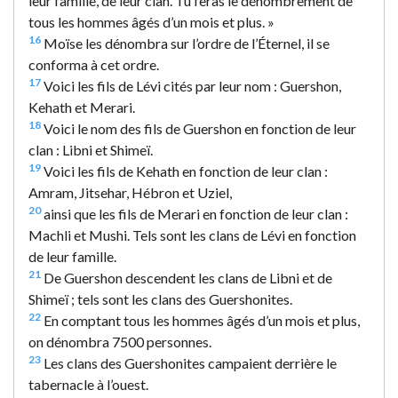
leur famille, de leur clan. Tu feras le dénombrement de
tous les hommes âgés d’un mois et plus. »
16
Moïse les dénombra sur l’ordre de l’Éternel, il se
conforma à cet ordre.
17
Voici les fils de Lévi cités par leur nom : Guershon,
Kehath et Merari.
18
Voici le nom des fils de Guershon en fonction de leur
clan : Libni et Shimeï.
19
Voici les fils de Kehath en fonction de leur clan :
Amram, Jitsehar, Hébron et Uziel,
20
ainsi que les fils de Merari en fonction de leur clan :
Machli et Mushi. Tels sont les clans de Lévi en fonction
de leur famille.
21
De Guershon descendent les clans de Libni et de
Shimeï ; tels sont les clans des Guershonites.
22
En comptant tous les hommes âgés d’un mois et plus,
on dénombra 7500 personnes.
23
Les clans des Guershonites campaient derrière le
tabernacle à l’ouest.