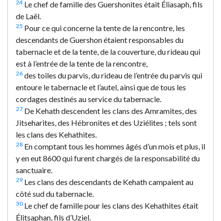
24
Le chef de famille des Guershonites était Éliasaph, fils
de Laël.
25
Pour ce qui concerne la tente de la rencontre, les
descendants de Guershon étaient responsables du
tabernacle et de la tente, de la couverture, du rideau qui
est à l’entrée de la tente de la rencontre,
26
des toiles du parvis, du rideau de l’entrée du parvis qui
entoure le tabernacle et l’autel, ainsi que de tous les
cordages destinés au service du tabernacle.
27
De Kehath descendent les clans des Amramites, des
Jitseharites, des Hébronites et des Uziélites ; tels sont
les clans des Kehathites.
28
En comptant tous les hommes âgés d’un mois et plus, il
y en eut 8600 qui furent chargés de la responsabilité du
sanctuaire.
29
Les clans des descendants de Kehath campaient au
côté sud du tabernacle.
30
Le chef de famille pour les clans des Kehathites était
Élitsaphan, fils d’Uziel.