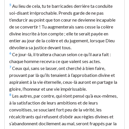
5
Au lieu de cela, tu te barricades derrière ta conduite
soi-disant irréprochable. Prends garde de ne pas
t’endurcir au point que ton cœur ne devienne incapable
de se convertir ! Tu augmenterais sans cesse la colère
divine inscrite à ton compte ; elle te serait payée en
entier au jour de la colère et du jugement, lorsque Dieu
dévoilera sa justice devant tous.
6
Ce jour-là, il traitera chacun selon ce qu’il aura fait :
chaque homme recevra ce que valent ses actes.
7
Ceux qui, sans se lasser, ont cherché à bien faire,
prouvant par là qu’ils tenaient à l’approbation divine et
aspiraient à la vie éternelle, ceux-là auront en partage la
gloire, l’honneur et une vie impérissable.
8
Les autres, par contre, qui n’ont pensé qu’à eux-mêmes,
à la satisfaction de leurs ambitions et de leurs
convoitises, se souciant fort peu de la vérité, les
récalcitrants qui refusent d’obéir aux règles divines et
s’abandonnent docilement au mal, seront frappés par la