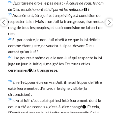
24
L’Écriture ne dit-elle pas déjà : «
À cause de vous, le nom
de Dieu est déshonoré et haï parmi les nations
»
?
25
Assurément, être juif est un privilège, à condition de
respecter la loi. Mais si un Juif la transgresse, il se met au
rang de tous les peuples, et sa circoncision ne lui sert de
rien.
26
Si, par contre, le non-Juif obéit à ce que la loi définit
comme étant juste, ne vaudra-t-il pas, devant Dieu,
autant qu’un Juif ?
27
Il se pourrait même que le non-Juif qui respecte la loi
juge un jour le Juif qui, malgré les Écritures et les
cérémonies
, la transgresse.
28
En effet, pour être un vrai Juif, il ne suffit pas de l’être
extérieurement et d’en avoir le signe visible (la
circoncision) ;
29
le vrai Juif, c’est celui qui l’est intérieurement, dont le
cœur a été « circoncis », c’est-à-dire changé
. Et cela,
l’Esprit seul, et non la loi écrite, peut l’accomplir. Celui