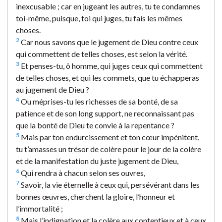
inexcusable ; car en jugeant les autres, tu te condamnes
toi-même, puisque, toi qui juges, tu fais les mêmes
choses.
2
Car nous savons que le jugement de Dieu contre ceux
qui commettent de telles choses, est selon la vérité.
3
Et penses-tu, ô homme, qui juges ceux qui commettent
de telles choses, et qui les commets, que tu échapperas
au jugement de Dieu ?
4
Ou méprises-tu les richesses de sa bonté, de sa
patience et de son long support, ne reconnaissant pas
que la bonté de Dieu te convie à la repentance ?
5
Mais par ton endurcissement et ton cœur impénitent,
tu t’amasses un trésor de colère pour le jour de la colère
et de la manifestation du juste jugement de Dieu,
6
Qui rendra à chacun selon ses ouvres,
7
Savoir, la vie éternelle à ceux qui, persévérant dans les
bonnes œuvres, cherchent la gloire, l’honneur et
l’immortalité ;
8
Mais l’indignation et la colère aux contentieux et à ceux