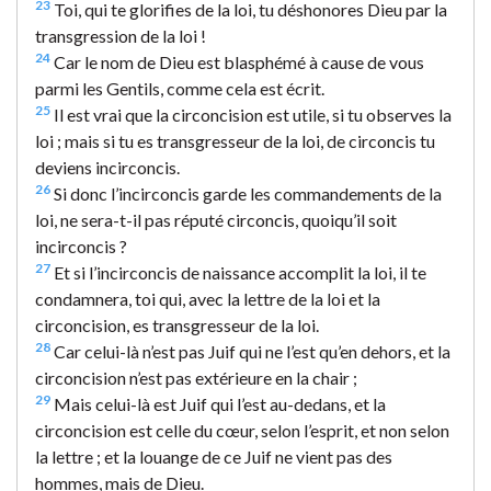
23
Toi, qui te glorifies de la loi, tu déshonores Dieu par la
transgression de la loi !
24
Car le nom de Dieu est blasphémé à cause de vous
parmi les Gentils, comme cela est écrit.
25
Il est vrai que la circoncision est utile, si tu observes la
loi ; mais si tu es transgresseur de la loi, de circoncis tu
deviens incirconcis.
26
Si donc l’incirconcis garde les commandements de la
loi, ne sera-t-il pas réputé circoncis, quoiqu’il soit
incirconcis ?
27
Et si l’incirconcis de naissance accomplit la loi, il te
condamnera, toi qui, avec la lettre de la loi et la
circoncision, es transgresseur de la loi.
28
Car celui-là n’est pas Juif qui ne l’est qu’en dehors, et la
circoncision n’est pas extérieure en la chair ;
29
Mais celui-là est Juif qui l’est au-dedans, et la
circoncision est celle du cœur, selon l’esprit, et non selon
la lettre ; et la louange de ce Juif ne vient pas des
hommes, mais de Dieu.