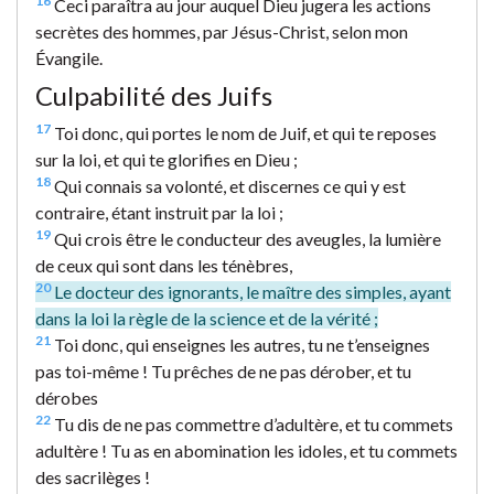
16
Ceci paraîtra au jour auquel Dieu jugera les actions
secrètes des hommes, par Jésus-Christ, selon mon
Évangile.
Culpabilité des Juifs
17
Toi donc, qui portes le nom de Juif, et qui te reposes
sur la loi, et qui te glorifies en Dieu ;
18
Qui connais sa volonté, et discernes ce qui y est
contraire, étant instruit par la loi ;
19
Qui crois être le conducteur des aveugles, la lumière
de ceux qui sont dans les ténèbres,
20
Le docteur des ignorants, le maître des simples, ayant
dans la loi la règle de la science et de la vérité ;
21
Toi donc, qui enseignes les autres, tu ne t’enseignes
pas toi-même ! Tu prêches de ne pas dérober, et tu
dérobes
22
Tu dis de ne pas commettre d’adultère, et tu commets
adultère ! Tu as en abomination les idoles, et tu commets
des sacrilèges !