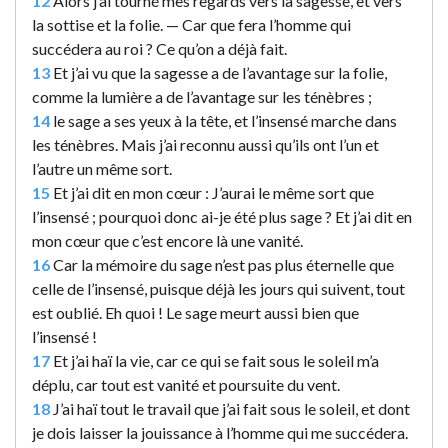
12
Alors j’ai tourné mes regards vers la sagesse, et vers
la sottise et la folie. — Car que fera l’homme qui
succédera au roi ? Ce qu’on a déjà fait.
13
Et j’ai vu que la sagesse a de l’avantage sur la folie,
comme la lumière a de l’avantage sur les ténèbres ;
14
le sage a ses yeux à la tête, et l’insensé marche dans
les ténèbres. Mais j’ai reconnu aussi qu’ils ont l’un et
l’autre un même sort.
15
Et j’ai dit en mon cœur : J’aurai le même sort que
l’insensé ; pourquoi donc ai-je été plus sage ? Et j’ai dit en
mon cœur que c’est encore là une vanité.
16
Car la mémoire du sage n’est pas plus éternelle que
celle de l’insensé, puisque déjà les jours qui suivent, tout
est oublié. Eh quoi ! Le sage meurt aussi bien que
l’insensé !
17
Et j’ai haï la vie, car ce qui se fait sous le soleil m’a
déplu, car tout est vanité et poursuite du vent.
18
J’ai haï tout le travail que j’ai fait sous le soleil, et dont
je dois laisser la jouissance à l’homme qui me succédera.