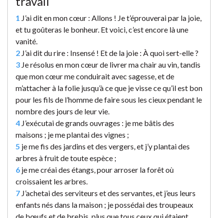
travail
1
J’ai dit en mon cœur : Allons ! Je t’éprouverai par la joie,
et tu goûteras le bonheur. Et voici, c’est encore là une
vanité.
2
J’ai dit du rire : Insensé ! Et de la joie : À quoi sert-elle ?
3
Je résolus en mon cœur de livrer ma chair au vin, tandis
que mon cœur me conduirait avec sagesse, et de
m’attacher à la folie jusqu’à ce que je visse ce qu’il est bon
pour les fils de l’homme de faire sous les cieux pendant le
nombre des jours de leur vie.
4
J’exécutai de grands ouvrages : je me bâtis des
maisons ; je me plantai des vignes ;
5
je me fis des jardins et des vergers, et j’y plantai des
arbres à fruit de toute espèce ;
6
je me créai des étangs, pour arroser la forêt où
croissaient les arbres.
7
J’achetai des serviteurs et des servantes, et j’eus leurs
enfants nés dans la maison ; je possédai des troupeaux
de bœufs et de brebis, plus que tous ceux qui étaient