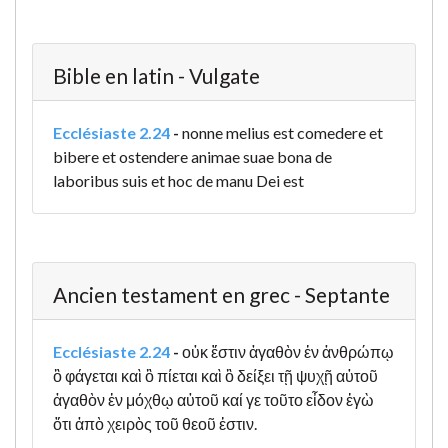
Bible en latin - Vulgate
Ecclésiaste 2.24
-
nonne melius est comedere et
bibere et ostendere animae suae bona de
laboribus suis et hoc de manu Dei est
Ancien testament en grec - Septante
Ecclésiaste 2.24
-
οὐκ ἔστιν ἀγαθὸν ἐν ἀνθρώπῳ
ὃ φάγεται καὶ ὃ πίεται καὶ ὃ δείξει τῇ ψυχῇ αὐτοῦ
ἀγαθὸν ἐν μόχθῳ αὐτοῦ καί γε τοῦτο εἶδον ἐγὼ
ὅτι ἀπὸ χειρὸς τοῦ θεοῦ ἐστιν.