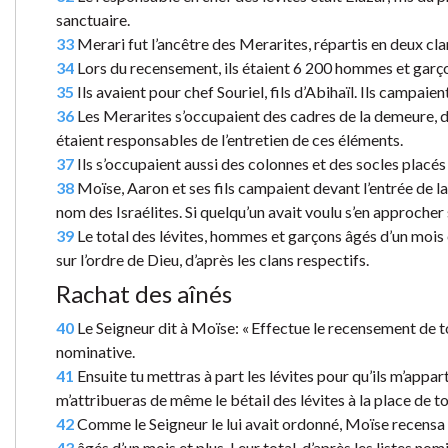
sanctuaire.
33
Merari fut l’ancêtre des Merarites, répartis en deux cl
34
Lors du recensement, ils étaient 6 200 hommes et garço
35
Ils avaient pour chef Souriel, fils d’Abihaïl. Ils campai
36
Les Merarites s’occupaient des cadres de la demeure, des
étaient responsables de l’entretien de ces éléments.
37
Ils s’occupaient aussi des colonnes et des socles placés 
38
Moïse, Aaron et ses fils campaient devant l’entrée de la t
nom des Israélites. Si quelqu’un avait voulu s’en approcher s
39
Le total des lévites, hommes et garçons âgés d’un mois e
sur l’ordre de Dieu, d’après les clans respectifs.
Rachat des aînés
40
Le Seigneur dit à Moïse: « Effectue le recensement de tous
nominative.
41
Ensuite tu mettras à part les lévites pour qu’ils m’apparti
m’attribueras de même le bétail des lévites à la place de t
42
Comme le Seigneur le lui avait ordonné, Moïse recensa to
43
âgés d’un mois et plus. Leur total, d’après les listes nomi