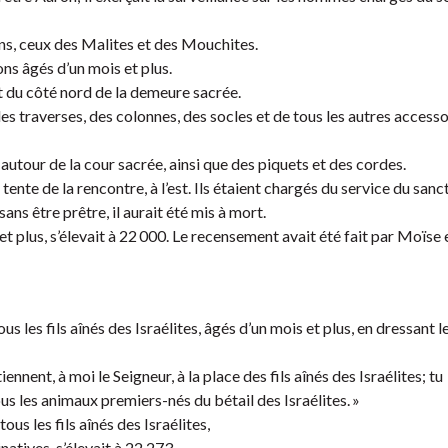
ans, ceux des Malites et des Mouchites.
ns âgés d’un mois et plus.
ent du côté nord de la demeure sacrée.
 traverses, des colonnes, des socles et de tous les autres accessoi
autour de la cour sacrée, ainsi que des piquets et des cordes.
ente de la rencontre, à l’est. Ils étaient chargés du service du sanc
ans être prêtre, il aurait été mis à mort.
t plus, s’élevait à 22 000. Le recensement avait été fait par Moïse 
 les fils aînés des Israélites, âgés d’un mois et plus, en dressant le
ennent, à moi le Seigneur, à la place des fils aînés des Israélites; tu
ous les animaux premiers-nés du bétail des Israélites. »
us les fils aînés des Israélites,
natives, s’élevait à 22 273.