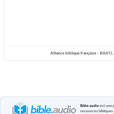
Alliance biblique française – Bibli’
Bible audio
est une p
ressources bibliques 