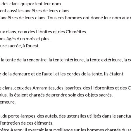
s des clans qui portent leur nom.
nt aussi les ancêtres de leurs clans.
s ancêtres de leurs clans. Tous ces hommes ont donné leur nom aux 
ux clans, ceux des Libnites et des Chiméites.
ns âgés d’un mois et plus.
e sacrée, à l’ouest.
 tente de la rencontre: la tente intérieure, la tente extérieure, la 
 de la demeure et de l’autel, et les cordes de la tente. Ils étaient
e clans, ceux des Amramites, des Issarites, des Hébronites et des O
us. Ils étaient chargés de prendre soin des objets sacrés.
demeure.
 du porte-lampes, des autels, des ustensiles utilisés dans le sanctua
l’entretien de ces éléments.
prêtre Aaron; il exerçait la surveillance sur les hommes chargés du s