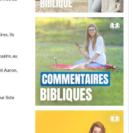
res. Ils
tuaire, au
et Aaron,
ur liste