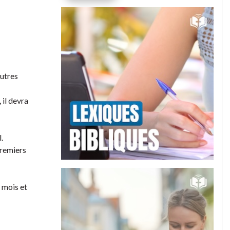
autres
 il devra
.
 premiers
n mois et