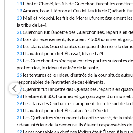
18
Libni et Chiméi, les fils de Guerchon, furent les ancêtre
19
Amram, Issar, Hébron et Ouziel, les fils de Quéhath, fure
20
Mali et Mouchi, les fils de Merari, furent également le
la tribu de Lévi.
21
Guerchon fut l’ancêtre des Guerchonites, répartis en de
22
Lors du recensement, ils étaient 7 500 hommes et garço
23
Les clans des Guerchonites campaient derrière la demeur
24
Ils avaient pour chef Éliassaf, fils de Laël.
25
Les Guerchonites s’occupaient des parties suivantes de la
protectrice, le rideau d’entrée de la tente,
26
les tentures et le rideau d’entrée de la cour située autour
responsables de l’entretien de ces éléments.
27
Quéhath fut l’ancêtre des Quéhatites, répartis en quatr
28
Ils étaient 8 300 hommes et garçons âgés d’un mois et pl
29
Les clans des Quéhatites campaient du côté sud de la 
30
Ils avaient pour chef Élissafan, fils d’Ouziel.
31
Les Quéhatites s’occupaient du coffre sacré, de la table,
rideau intérieur de la demeure. Ils étaient responsables de 
32
Le responsable en chef des lévites était Élazar, fils du 