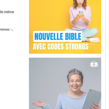
i de même
ammes –,