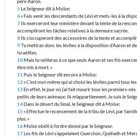
père Aaron.
5
Le Seigneur dit à Moïse:
6
« Fais venir les descendants de Lévi et mets-les à la disp
7
Ils exerceront leur ministère devant la tente de la rencon
accompliront les tâches relatives à la demeure sacrée.
8
Ils s’occuperont des accessoires de la tente et accompliro
9
Tu mettras donc les lévites à la disposition d’Aaron et de 
Israélites.
10
Mais tu veilleras à ce que seuls Aaron et ses fils exercen
être mis à mort. »
11
Puis le Seigneur dit encore à Moïse:
12
« C’est moi-même qui ai choisi les lévites parmi tous les
13
En effet, le jour où j’ai fait mourir tous les premiers-nés
petits de leurs animaux: ils m’appartiennent. Je suis le Seig
14
Dans le désert du Sinaï, le Seigneur dit à Moïse:
15
« Effectue le recensement de la tribu de Lévi, par famil
plus. »
16
Moïse obéit à l’ordre donné par le Seigneur.
17
Les fils de Lévi s’appelaient Guerchon, Quéhath et Mera