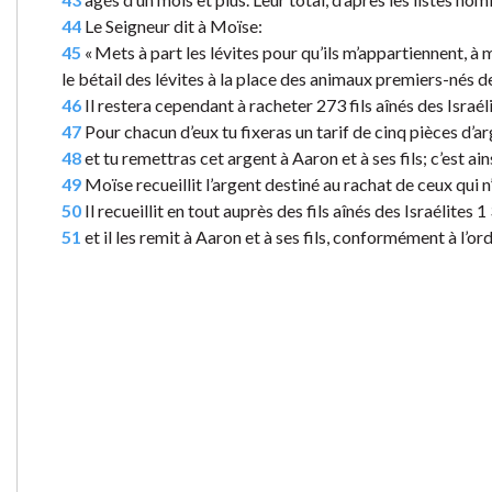
44
Le Seigneur dit à Moïse:
45
« Mets à part les lévites pour qu’ils m’appartiennent, à 
le bétail des lévites à la place des animaux premiers-nés de
46
Il restera cependant à racheter 273 fils aînés des Israél
47
Pour chacun d’eux tu fixeras un tarif de cinq pièces d’
48
et tu remettras cet argent à Aaron et à ses fils; c’est ai
49
Moïse recueillit l’argent destiné au rachat de ceux qui n
50
Il recueillit en tout auprès des fils aînés des Israélites
51
et il les remit à Aaron et à ses fils, conformément à l’or