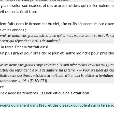
 graine selon son espèce, et des arbres fruitiers qui renfermaient le
t que cela était bon.
nt faits dans le firmament du ciel, afin qu’ils séparent le jour d’avec
 et les années ;
 vrai, les deux plus grands astres, bien qu’ils nous paraissent tels ; mais ils s
nt ceux qui répandent le plus de lumière.]
la terre. Et cela fut fait ainsi.
n plus grand pour présider le jour, et l’autre moindre pour présider à
 pas les deux plus grands corps célestes ; ils sont néanmoins les deux plus gra
astres qui répandent le plus de lumière sur la terre. » ―
Pour présider au jour
étoiles sont destinées à éclairer la nuit, afin d’ôter aux Israélites la tentation
Deutéronome, 4, 19. » (DUCLOT.)]
rre
ère d’avec les ténèbres. Et Dieu vit que cela était bon.
ants qui nagent dans l’eau, et des oiseaux qui volent sur la terre so