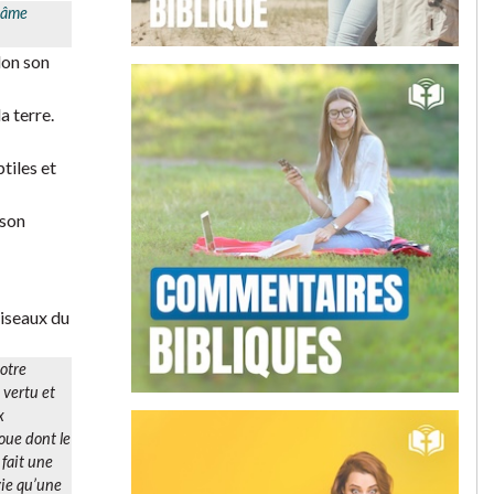
 âme
lon son
a terre.
tiles et
 son
oiseaux du
otre
 vertu et
x
boue dont le
é fait une
 vie qu’une