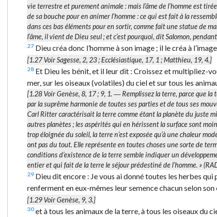
vie terrestre et purement animale : mais l’âme de l’homme est tirée 
de sa bouche pour en animer l’homme : ce qui est fait à la ressembl
dans ces bas éléments pour en sortir, comme fait une statue de marbr
l’âme, il vient de Dieu seul ; et c’est pourquoi, dit Salomon, pendan
27
Dieu créa donc l’homme à son image ; il le créa à l’image 
[1.27 Voir Sagesse, 2, 23 ; Ecclésiastique, 17, 1 ; Matthieu, 19, 4.]
28
Et Dieu les bénit, et il leur dit : Croissez et multipliez-v
mer, sur les oiseaux (volatiles) du ciel et sur tous les anima
[1.28 Voir Genèse, 8, 17 ; 9, 1. ―
Remplissez la terre
, parce que la
par la suprême harmonie de toutes ses parties et de tous ses mouve
Carl Ritter caractérisait la terre comme étant la planète du juste mil
autres planètes ; les aspérités qui en hérissent la surface sont moin
trop éloignée du soleil, la terre n’est exposée qu’à une chaleur modé
ont pas du tout. Elle représente en toutes choses une sorte de te
conditions d’existence de la terre semble indiquer un développeme
entier et qui fait de la terre le séjour prédestiné de l’homme. » (RA
29
Dieu dit encore : Je vous ai donné toutes les herbes qui po
renferment en eux-mêmes leur semence chacun selon son esp
[1.29 Voir Genèse, 9, 3.]
30
et à tous les animaux de la terre, à tous les oiseaux du ci