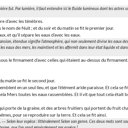
mière fut
. Par lumière, il faut entendre ici le fluide
lumineux
dont les astres s
ère d’avec les ténèbres.
le nom de Nuit ; et du soir et du matin se fit le premier jour.
ux, et qu’il sépare les eaux d’avec les eaux.
ansion
,
étendue
signifie l’atmosphère, qui non seulement divise les eaux de
 les eaux des mers, les maintient et les affermit dans leur état liquide et dan
t sous le firmament d’avec celles qui étaient au-dessus du firmament.
u matin se fit le second jour.
mblent en un seul lieu, et que l’élément aride paraisse. Et cela se fit
ela Mers toutes les eaux rassemblées. Et il vit que tout cela était b
ui porte de la graine, et des arbres fruitiers qui portent du fruit c
es, pour se reproduire sur la terre. Et cela se fit ainsi.
ts. ―
Selon leur espèce
: littéralement
Selon son genre
. Ces deux mots sont s
 terme, que l’on rend généralement par
espèce
.]