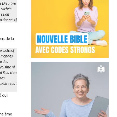
e Dieu tire
t cachée
; selon
l’a donné.
»]
ons de la
es astres]
s mondes.
le des
 voisine ni
’à 8 ou n’en
 des
olaire tout
) qui
 une âme