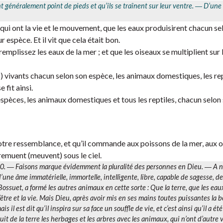
ont généralement point de pieds et qu’ils se traînent sur leur ventre. ―
D’une
qui ont la vie et le mouvement, que les eaux produisirent chacun se
ur espèce. Et il vit que cela était bon.
 remplissez les eaux de la mer ; et que les oiseaux se multiplient sur l
) vivants chacun selon son espèce, les animaux domestiques, les rep
 fit ainsi.
 espèces, les animaux domestiques et tous les reptiles, chacun selon
 notre ressemblance, et qu’il commande aux poissons de la mer, aux 
e remuent (meuvent) sous le ciel.
 10. ―
Faisons
marque évidemment la pluralité des personnes en Dieu. ―
A n
 d’une âme immatérielle, immortelle, intelligente, libre, capable de sagesse, de
t Bossuet, a formé les autres animaux en cette sorte :
Que la terre, que les eau
u l’être et la vie. Mais Dieu, après avoir mis en ses mains toutes puissantes la 
ais il est dit
qu’il inspira sur sa face un souffle de vie, et c’est ainsi qu’il a ét
oduit de la terre les herbages et les arbres avec les animaux, qui n’ont d’autre