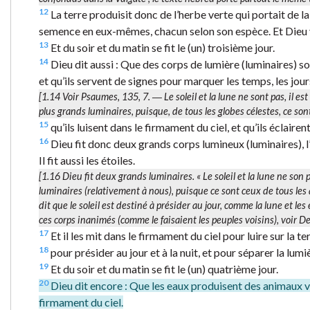
12
La terre produisit donc de l’herbe verte qui portait de la
semence en eux-mêmes, chacun selon son espèce. Et Dieu vi
13
Et du soir et du matin se fit le (un) troisième jour.
14
Dieu dit aussi : Que des corps de lumière (luminaires) soie
et qu’ils servent de signes pour marquer les temps, les jours
[1.14 Voir Psaumes, 135, 7. ― Le soleil et la lune ne sont pas, il est
plus grands
luminaires
, puisque, de tous les globes célestes, ce so
15
qu’ils luisent dans le firmament du ciel, et qu’ils éclairent 
16
Dieu fit donc deux grands corps lumineux (luminaires), l’u
Il fit aussi les étoiles.
[1.16
Dieu fit deux grands luminaires.
« Le soleil et la lune ne son
luminaires
(relativement à nous), puisque ce sont ceux de tous les 
dit que le soleil est destiné à présider au jour, comme la lune et les 
ces corps inanimés (comme le faisaient les peuples voisins), voir 
17
Et il les mit dans le firmament du ciel pour luire sur la te
18
pour présider au jour et à la nuit, et pour séparer la lumi
19
Et du soir et du matin se fit le (un) quatrième jour.
20
Dieu dit encore : Que les eaux produisent des animaux viv
firmament du ciel.