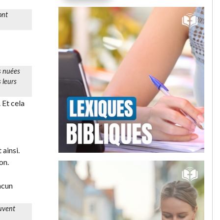
ont
s nuées
s leurs
 Et cela
 ainsi.
on.
hacun
ouvent