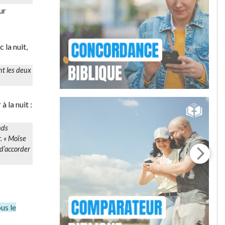
ur
 la nuit,
ont les deux
 la nuit :
nds
.
« Moïse
 d’accorder
us le