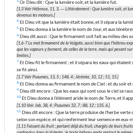
3
Or Dieu dit : Que la lumière soit, et la lumière fut.
[1.3 Voir Hébreux, 11, 3. ― Littéralement :
Que lumière soit, et lu
devenus les moteurs.]
4
Et Dieu vit que la lumière était bonne, et il sépara la lumi
5
Et Dieu donna à la lumière le nom de Jour, et aux ténèbres 
6
Dieu dit aussi : Que le firmament soit fait au milieu des ea
[1.6-7 Le mot
firmament
de la Vulgate, aussi bien que l’hébreu
exp
que les vapeurs y forment, de celles de la terre, mais qui pesant sur
limites.]
7
Et Dieu fit le firmament ; et il sépara les eaux qui étaien
se fit ainsi.
[1.7 Voir Psaumes, 13, 5 ; 148, 4 ; Jérémie, 10, 12 ; 51, 15.]
8
Et Dieu donna au firmament le nom de Ciel ; et du soir et d
9
Dieu dit encore : Que les eaux qui sont sous le ciel se rasse
10
Et Dieu donna à l’élément aride le nom de Terre, et il app
[1.10 Voir Job, 38, 4 ; Psaumes 32, 7 ; 88, 12 ; 135, 6.]
11
Dieu dit encore : Que la terre produise de l’herbe verte q
selon son espèce, et qui renferment leur semence en eux-mêm
[1.11
Faisant du fruit
; portant déjà du fruit, chargés de leurs frui
confondus dans la Vulgate ; le texte hébreu porte partout le même