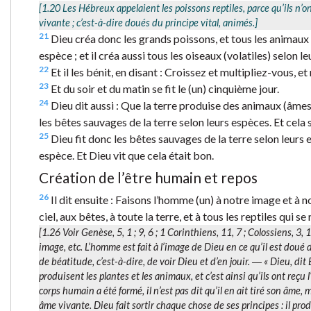
[1.20 Les Hébreux appelaient les poissons
reptiles
, parce qu’ils n’
vivante
; c’est-à-dire doués du principe vital, animés.]
21
Dieu créa donc les grands poissons, et tous les animaux 
espèce ; et il créa aussi tous les oiseaux (volatiles) selon le
22
Et il les bénit, en disant : Croissez et multipliez-vous, et
23
Et du soir et du matin se fit le (un) cinquième jour.
24
Dieu dit aussi : Que la terre produise des animaux (âmes
les bêtes sauvages de la terre selon leurs espèces. Et cela se
25
Dieu fit donc les bêtes sauvages de la terre selon leurs
espèce. Et Dieu vit que cela était bon.
Création de l’être humain et repos
26
Il dit ensuite : Faisons l’homme (un) à notre image et à
ciel, aux bêtes, à toute la terre, et à tous les reptiles qui s
[1.26 Voir Genèse, 5, 1 ; 9, 6 ; 1 Corinthiens, 11, 7 ; Colossiens, 3,
image
, etc. L’homme est fait à l’image de Dieu en ce qu’il est doué
de béatitude, c’est-à-dire, de voir Dieu et d’en jouir. ― « Dieu, di
produisent les plantes et les animaux
, et c’est ainsi qu’ils ont reç
corps humain a été formé, il n’est pas dit qu’il en ait tiré son âme, m
âme vivante
. Dieu fait sortir chaque chose de ses principes : il pr