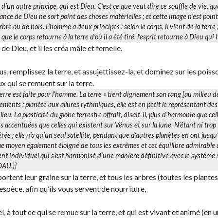
d’un autre principe, qui est Dieu. C’est ce que veut dire ce souffle de vie, qu
ance de Dieu ne sort point des choses matérielles ; et cette image n’est poin
e ou de bois. L’homme a deux principes : selon le corps, il vient de la terre 
t que le corps
retourne à la terre d’où il a été tiré, l’esprit retourne à Dieu qui 
de Dieu, et il les créa mâle et femelle.
ous, remplissez la terre, et assujettissez-la, et dominez sur les poiss
ux qui se remuent sur la terre.
 terre est faite pour l’homme. La terre « tient dignement son rang [au milieu d
ments ; planète aux allures rythmiques, elle est en petit le représentant de
ieu. La plasticité du globe terrestre offrait, disait-il, plus d’harmonie que cel
s accentuées que celles qui existent sur Vénus et sur la lune. N’étant ni trop
rée ; elle n’a qu’un seul satellite, pendant que d’autres planètes en ont jusqu
rme moyen également éloigné de tous les extrêmes et cet équilibre admirable
nt individuel qui s’est harmonisé d’une manière définitive avec le système s
DAU.)]
rtent leur graine sur la terre, et tous les arbres (toutes les plantes
èce, afin qu’ils vous servent de nourriture,
el, à tout ce qui se remue sur la terre, et qui est vivant et animé (en