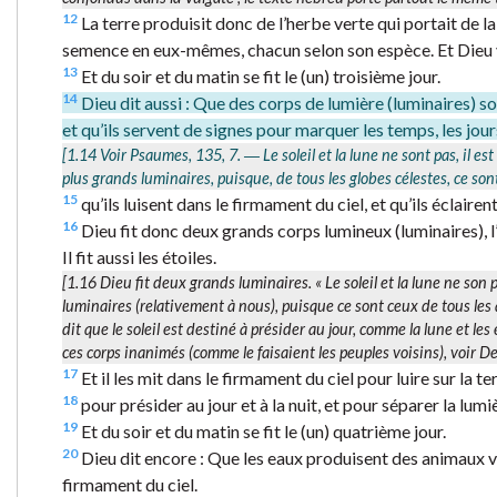
12
La terre produisit donc de l’herbe verte qui portait de la
semence en eux-mêmes, chacun selon son espèce. Et Dieu vi
13
Et du soir et du matin se fit le (un) troisième jour.
14
Dieu dit aussi : Que des corps de lumière (luminaires) soie
et qu’ils servent de signes pour marquer les temps, les jours
[1.14 Voir Psaumes, 135, 7. ― Le soleil et la lune ne sont pas, il est
plus grands
luminaires
, puisque, de tous les globes célestes, ce so
15
qu’ils luisent dans le firmament du ciel, et qu’ils éclairent 
16
Dieu fit donc deux grands corps lumineux (luminaires), l’u
Il fit aussi les étoiles.
[1.16
Dieu fit deux grands luminaires.
« Le soleil et la lune ne son
luminaires
(relativement à nous), puisque ce sont ceux de tous les 
dit que le soleil est destiné à présider au jour, comme la lune et les 
ces corps inanimés (comme le faisaient les peuples voisins), voir 
17
Et il les mit dans le firmament du ciel pour luire sur la te
18
pour présider au jour et à la nuit, et pour séparer la lumi
19
Et du soir et du matin se fit le (un) quatrième jour.
20
Dieu dit encore : Que les eaux produisent des animaux viv
firmament du ciel.