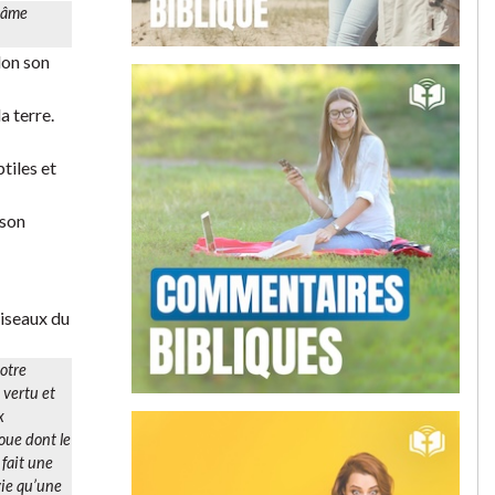
 âme
lon son
a terre.
tiles et
 son
oiseaux du
otre
 vertu et
x
boue dont le
é fait une
 vie qu’une