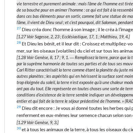
vie terrestre et purement animale : mais l’âme de l’homme est tirée 
de sa bouche pour en animer l’homme : ce qui est fait à la ressembl
dans ces bas éléments pour en sortir, comme fait une statue de marbr
l’âme, il vient de Dieu seul ; et c’est pourquoi, dit Salomon, pendan
27
Dieu créa donc l’homme à son image ; il le créa à l’image 
[1.27 Voir Sagesse, 2, 23 ; Ecclésiastique, 17, 1 ; Matthieu, 19, 4.]
28
Et Dieu les bénit, et il leur dit : Croissez et multipliez-v
mer, sur les oiseaux (volatiles) du ciel et sur tous les anima
[1.28 Voir Genèse, 8, 17 ; 9, 1. ―
Remplissez la terre
, parce que la
par la suprême harmonie de toutes ses parties et de tous ses mouve
Carl Ritter caractérisait la terre comme étant la planète du juste mil
autres planètes ; les aspérités qui en hérissent la surface sont moin
trop éloignée du soleil, la terre n’est exposée qu’à une chaleur modé
ont pas du tout. Elle représente en toutes choses une sorte de te
conditions d’existence de la terre semble indiquer un développeme
entier et qui fait de la terre le séjour prédestiné de l’homme. » (RA
29
Dieu dit encore : Je vous ai donné toutes les herbes qui po
renferment en eux-mêmes leur semence chacun selon son esp
[1.29 Voir Genèse, 9, 3.]
30
et à tous les animaux de la terre, à tous les oiseaux du ci