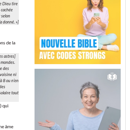
e Dieu tire
t cachée
; selon
l’a donné.
»]
ons de la
es astres]
s mondes.
le des
 voisine ni
’à 8 ou n’en
 des
olaire tout
) qui
 une âme