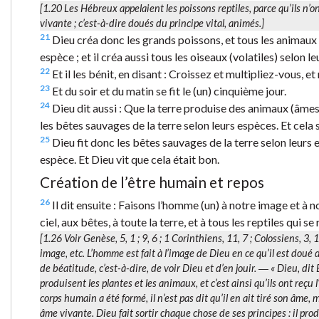
[1.20 Les Hébreux appelaient les poissons
reptiles
, parce qu’ils n’
vivante
; c’est-à-dire doués du principe vital, animés.]
21
Dieu créa donc les grands poissons, et tous les animaux 
espèce ; et il créa aussi tous les oiseaux (volatiles) selon le
22
Et il les bénit, en disant : Croissez et multipliez-vous, et
23
Et du soir et du matin se fit le (un) cinquième jour.
24
Dieu dit aussi : Que la terre produise des animaux (âmes
les bêtes sauvages de la terre selon leurs espèces. Et cela se
25
Dieu fit donc les bêtes sauvages de la terre selon leurs
espèce. Et Dieu vit que cela était bon.
Création de l’être humain et repos
26
Il dit ensuite : Faisons l’homme (un) à notre image et à
ciel, aux bêtes, à toute la terre, et à tous les reptiles qui s
[1.26 Voir Genèse, 5, 1 ; 9, 6 ; 1 Corinthiens, 11, 7 ; Colossiens, 3,
image
, etc. L’homme est fait à l’image de Dieu en ce qu’il est doué
de béatitude, c’est-à-dire, de voir Dieu et d’en jouir. ― « Dieu, di
produisent les plantes et les animaux
, et c’est ainsi qu’ils ont reç
corps humain a été formé, il n’est pas dit qu’il en ait tiré son âme, m
âme vivante
. Dieu fait sortir chaque chose de ses principes : il pr