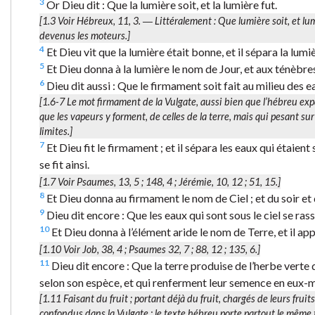
3
Or Dieu dit : Que la lumière soit, et la lumière fut.
[1.3 Voir Hébreux, 11, 3. ― Littéralement :
Que lumière soit, et lu
devenus les moteurs.]
4
Et Dieu vit que la lumière était bonne, et il sépara la lumi
5
Et Dieu donna à la lumière le nom de Jour, et aux ténèbres 
6
Dieu dit aussi : Que le firmament soit fait au milieu des ea
[1.6-7 Le mot
firmament
de la Vulgate, aussi bien que l’hébreu
exp
que les vapeurs y forment, de celles de la terre, mais qui pesant sur
limites.]
7
Et Dieu fit le firmament ; et il sépara les eaux qui étaien
se fit ainsi.
[1.7 Voir Psaumes, 13, 5 ; 148, 4 ; Jérémie, 10, 12 ; 51, 15.]
8
Et Dieu donna au firmament le nom de Ciel ; et du soir et d
9
Dieu dit encore : Que les eaux qui sont sous le ciel se rasse
10
Et Dieu donna à l’élément aride le nom de Terre, et il app
[1.10 Voir Job, 38, 4 ; Psaumes 32, 7 ; 88, 12 ; 135, 6.]
11
Dieu dit encore : Que la terre produise de l’herbe verte q
selon son espèce, et qui renferment leur semence en eux-mêm
[1.11
Faisant du fruit
; portant déjà du fruit, chargés de leurs frui
confondus dans la Vulgate ; le texte hébreu porte partout le même