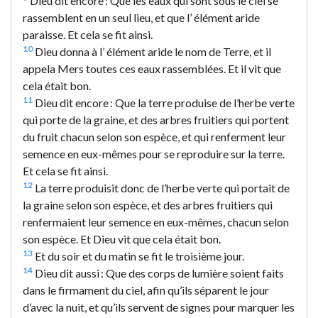
Dieu dit encore : Que les eaux qui sont sous le ciel se
rassemblent en un seul lieu, et que l’ élément aride
paraisse. Et cela se fit ainsi.
10
Dieu donna à l’ élément aride le nom de Terre, et il
appela Mers toutes ces eaux rassemblées. Et il vit que
cela était bon.
11
Dieu dit encore : Que la terre produise de l’herbe verte
qui porte de la graine, et des arbres fruitiers qui portent
du fruit chacun selon son espèce, et qui renferment leur
semence en eux-mêmes pour se reproduire sur la terre.
Et cela se fit ainsi.
12
La terre produisit donc de l’herbe verte qui portait de
la graine selon son espèce, et des arbres fruitiers qui
renfermaient leur semence en eux-mêmes, chacun selon
son espèce. Et Dieu vit que cela était bon.
13
Et du soir et du matin se fit le troisième jour.
14
Dieu dit aussi : Que des corps de lumière soient faits
dans le firmament du ciel, afin qu’ils séparent le jour
d’avec la nuit, et qu’ils servent de signes pour marquer les