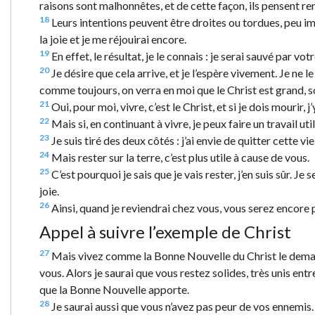
raisons sont malhonnêtes, et de cette façon, ils pensent re
18
Leurs intentions peuvent être droites ou tordues, peu imp
la joie et je me réjouirai encore.
19
En effet, le résultat, je le connais : je serai sauvé par vot
20
Je désire que cela arrive, et je l’espère vivement. Je ne 
comme toujours, on verra en moi que le Christ est grand, s
21
Oui, pour moi, vivre, c’est le Christ, et si je dois mourir, j
22
Mais si, en continuant à vivre, je peux faire un travail util
23
Je suis tiré des deux côtés : j’ai envie de quitter cette v
24
Mais rester sur la terre, c’est plus utile à cause de vous.
25
C’est pourquoi je sais que je vais rester, j’en suis sûr. J
joie.
26
Ainsi, quand je reviendrai chez vous, vous serez encore p
Appel à suivre l’exemple de Christ
27
Mais vivez comme la Bonne Nouvelle du Christ le demande. A
vous. Alors je saurai que vous restez solides, très unis en
que la Bonne Nouvelle apporte.
28
Je saurai aussi que vous n’avez pas peur de vos ennemis. P