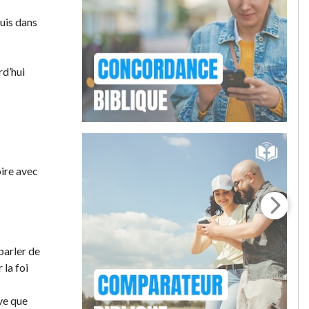
suis dans
rd’hui
oire avec
parler de
 la foi
uve que