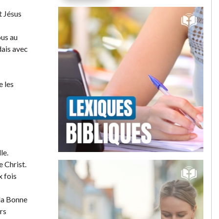
t Jésus
ous au
dais avec
e les
le.
e Christ.
x fois
 la Bonne
urs