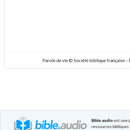
Parole de vie © Société biblique française –
Bible audio
est une p
ressources bibliques 