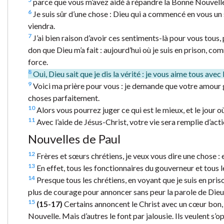
parce que vous m’avez aidé à répandre la Bonne Nouvelle 
6
Je suis sûr d’une chose : Dieu qui a commencé en vous un si
viendra.
7
J’ai bien raison d’avoir ces sentiments-là pour vous tous,
don que Dieu m’a fait : aujourd’hui où je suis en prison, c
force.
8
Oui, Dieu sait que je dis la vérité : je vous aime tous avec
9
Voici ma prière pour vous : je demande que votre amour gra
choses parfaitement.
10
Alors vous pourrez juger ce qui est le mieux, et le jour o
11
Avec l’aide de Jésus-Christ, votre vie sera remplie d’acti
Nouvelles de Paul
12
Frères et sœurs chrétiens, je veux vous dire une chose : e
13
En effet, tous les fonctionnaires du gouverneur et tous l
14
Presque tous les chrétiens, en voyant que je suis en priso
plus de courage pour annoncer sans peur la parole de Dieu
15
(15-17)
Certains annoncent le Christ avec un cœur bon, i
Nouvelle. Mais d’autres le font par jalousie. Ils veulent s’