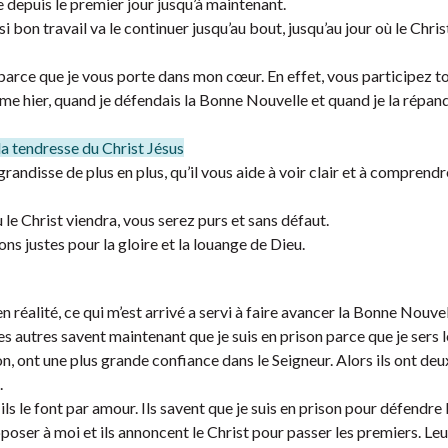
depuis le premier jour jusqu’à maintenant.
 bon travail va le continuer jusqu’au bout, jusqu’au jour où le Chris
 parce que je vous porte dans mon cœur. En effet, vous participez t
omme hier, quand je défendais la Bonne Nouvelle et quand je la répan
 la tendresse du Christ Jésus
ndisse de plus en plus, qu’il vous aide à voir clair et à comprendr
ù le Christ viendra, vous serez purs et sans défaut.
ons justes pour la gloire et la louange de Dieu.
n réalité, ce qui m’est arrivé a servi à faire avancer la Bonne Nouvel
es autres savent maintenant que je suis en prison parce que je sers l
n, ont une plus grande confiance dans le Seigneur. Alors ils ont deu
.
ls le font par amour. Ils savent que je suis en prison pour défendre
opposer à moi et ils annoncent le Christ pour passer les premiers. Le