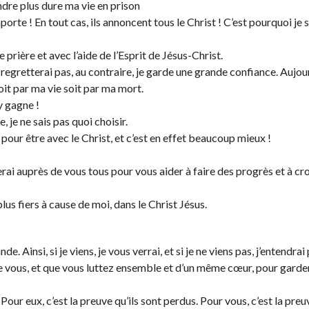
ndre plus dure ma vie en prison
orte ! En tout cas, ils annoncent tous le Christ ! C’est pourquoi je 
re prière et avec l’aide de l’Esprit de Jésus-Christ.
le regretterai pas, au contraire, je garde une grande confiance. Aujou
oit par ma vie soit par ma mort.
’y gagne !
e, je ne sais pas quoi choisir.
ie pour être avec le Christ, et c’est en effet beaucoup mieux !
e serai auprès de vous tous pour vous aider à faire des progrès et à cr
lus fiers à cause de moi, dans le Christ Jésus.
insi, si je viens, je vous verrai, et si je ne viens pas, j’entendrai 
tre vous, et que vous luttez ensemble et d’un même cœur, pour garder
our eux, c’est la preuve qu’ils sont perdus. Pour vous, c’est la pre