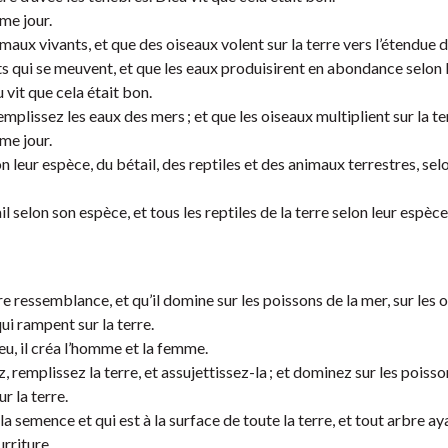
ème jour.
ux vivants, et que des oiseaux volent sur la terre vers l’étendue du
s qui se meuvent, et que les eaux produisirent en abondance selon 
u vit que cela était bon.
emplissez les eaux des mers ; et que les oiseaux multiplient sur la te
ème jour.
 leur espèce, du bétail, des reptiles et des animaux terrestres, selo
il selon son espèce, et tous les reptiles de la terre selon leur espèce
e ressemblance, et qu’il domine sur les poissons de la mer, sur les 
 qui rampent sur la terre.
eu, il créa l’homme et la femme.
z, remplissez la terre, et assujettissez-la ; et dominez sur les poisso
r la terre.
a semence et qui est à la surface de toute la terre, et tout arbre aya
urriture.