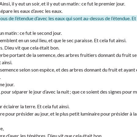
si, il y eut un soir, et il y eut un matin : ce fut le premier jour.
 sépare les eaux d’avec les eaux.
sous de l’étendue d’avec les eaux qui sont au-dessus de l’étendue. Et 
 un matin : ce fut le second jour.
mblent en un seul lieu, et que le sec paraisse. Et cela fut ainsi.
s. Dieu vit que cela était bon.
herbe portant de la semence, des arbres fruitiers donnant du fruit se
 ainsi.
a semence selon son espèce, et des arbres donnant du fruit et ayant
.
ème jour.
l, pour séparer le jour d’avec la nuit ; que ce soient des signes pour
éclairer la terre. Et cela fut ainsi.
 pour présider au jour, et le plus petit luminaire pour présider à la nu
e,
ère d’avec les ténèbres. Dieu vit que cela était bon.