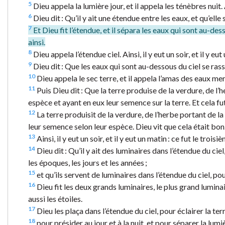
5
Dieu appela la lumière jour, et il appela les ténèbres nuit. Ain
6
Dieu dit : Qu’il y ait une étendue entre les eaux, et qu’elle
7
Et Dieu fit l’étendue, et il sépara les eaux qui sont au-des
ainsi.
8
Dieu appela l’étendue ciel. Ainsi, il y eut un soir, et il y eut
9
Dieu dit : Que les eaux qui sont au-dessous du ciel se rasse
10
Dieu appela le sec terre, et il appela l’amas des eaux mer
11
Puis Dieu dit : Que la terre produise de la verdure, de l’
espèce et ayant en eux leur semence sur la terre. Et cela fut
12
La terre produisit de la verdure, de l’herbe portant de l
leur semence selon leur espèce. Dieu vit que cela était bon
13
Ainsi, il y eut un soir, et il y eut un matin : ce fut le troisi
14
Dieu dit : Qu’il y ait des luminaires dans l’étendue du cie
les époques, les jours et les années ;
15
et qu’ils servent de luminaires dans l’étendue du ciel, pour 
16
Dieu fit les deux grands luminaires, le plus grand luminaire
aussi les étoiles.
17
Dieu les plaça dans l’étendue du ciel, pour éclairer la terr
18
pour présider au jour et à la nuit, et pour séparer la lumi