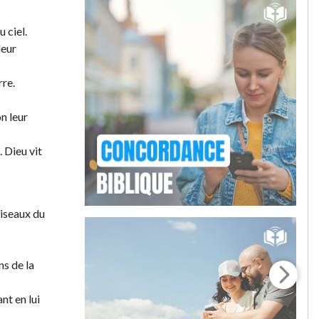
 ciel.
leur
rre.
n leur
. Dieu vit
oiseaux du
ns de la
nt en lui