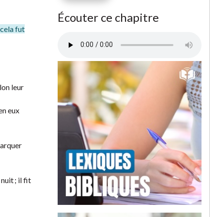
Écouter ce chapitre
cela fut
lon leur
 en eux
 marquer
it ; il fit