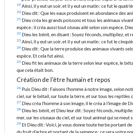
19
Ainsi, il y eut un soir, et il y eut un matin : ce fut le quatri
20
Dieu dit : Que les eaux produisent en abondance des anima
21
Dieu créa les grands poissons et tous les animaux vivant
espèce ; il créa aussi tout oiseau ailé selon son espèce. Die
22
Dieu les bénit, en disant : Soyez féconds, multipliez, et r
23
Ainsi, il y eut un soir, et il y eut un matin : ce fut le cinqui
24
Dieu dit : Que la terre produise des animaux vivants selon
espèce. Et cela fut ainsi.
25
Dieu fit les animaux de la terre selon leur espèce, le béta
que cela était bon.
Création de l’être humain et repos
26
Puis Dieu dit : Faisons l’homme à notre image, selon notr
ciel, sur le bétail, sur toute la terre, et sur tous les reptiles
27
Dieu créa l’homme à son image, il le créa à l’image de Di
28
Dieu les bénit, et Dieu leur dit : Soyez féconds, multiplie
mer, sur les oiseaux du ciel, et sur tout animal qui se meut su
29
Et Dieu dit : Voici, je vous donne toute herbe portant de l
du fruit d’arbre et portant de la semence : ce sera votre no