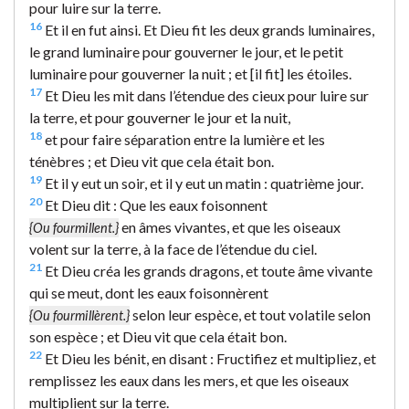
pour luire sur la terre.
16
Et il en fut ainsi. Et Dieu fit les deux grands luminaires,
le grand luminaire pour gouverner le jour, et le petit
luminaire pour gouverner la nuit ; et [il fit] les étoiles.
17
Et Dieu les mit dans l’étendue des cieux pour luire sur
la terre, et pour gouverner le jour et la nuit,
18
et pour faire séparation entre la lumière et les
ténèbres ; et Dieu vit que cela était bon.
19
Et il y eut un soir, et il y eut un matin : quatrième jour.
20
Et Dieu dit : Que les eaux foisonnent
en âmes vivantes, et que les oiseaux
{Ou fourmillent.}
volent sur la terre, à la face de l’étendue du ciel.
21
Et Dieu créa les grands dragons, et toute âme vivante
qui se meut, dont les eaux foisonnèrent
selon leur espèce, et tout volatile selon
{Ou fourmillèrent.}
son espèce ; et Dieu vit que cela était bon.
22
Et Dieu les bénit, en disant : Fructifiez et multipliez, et
remplissez les eaux dans les mers, et que les oiseaux
multiplient sur la terre.