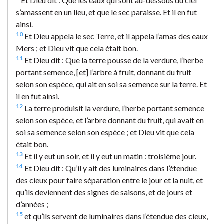
Et Dieu dit : Que les eaux qui sont au-dessous du ciel
s’amassent en un lieu, et que le sec paraisse. Et il en fut
ainsi.
10
Et Dieu appela le sec Terre, et il appela l’amas des eaux
Mers ; et Dieu vit que cela était bon.
11
Et Dieu dit : Que la terre pousse de la verdure, l’herbe
portant semence, [et] l’arbre à fruit, donnant du fruit
selon son espèce, qui ait en soi sa semence sur la terre. Et
il en fut ainsi.
12
La terre produisit la verdure, l’herbe portant semence
selon son espèce, et l’arbre donnant du fruit, qui avait en
soi sa semence selon son espèce ; et Dieu vit que cela
était bon.
13
Et il y eut un soir, et il y eut un matin : troisième jour.
14
Et Dieu dit : Qu’il y ait des luminaires dans l’étendue
des cieux pour faire séparation entre le jour et la nuit, et
qu’ils deviennent des signes de saisons, et de jours et
d’années ;
15
et qu’ils servent de luminaires dans l’étendue des cieux,