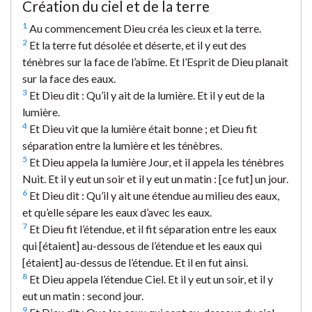
Création du ciel et de la terre
1
Au commencement Dieu créa les cieux et la terre.
2
Et la terre fut désolée et déserte, et il y eut des
ténèbres sur la face de l’abîme. Et l’Esprit de Dieu planait
sur la face des eaux.
3
Et Dieu dit : Qu’il y ait de la lumière. Et il y eut de la
lumière.
4
Et Dieu vit que la lumière était bonne ; et Dieu fit
séparation entre la lumière et les ténèbres.
5
Et Dieu appela la lumière Jour, et il appela les ténèbres
Nuit. Et il y eut un soir et il y eut un matin : [ce fut] un jour.
6
Et Dieu dit : Qu’il y ait une étendue au milieu des eaux,
et qu’elle sépare les eaux d’avec les eaux.
7
Et Dieu fit l’étendue, et il fit séparation entre les eaux
qui [étaient] au-dessous de l’étendue et les eaux qui
[étaient] au-dessus de l’étendue. Et il en fut ainsi.
8
Et Dieu appela l’étendue Ciel. Et il y eut un soir, et il y
eut un matin : second jour.
9