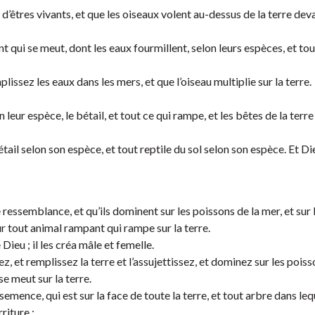
d’êtres vivants, et que les oiseaux volent au-dessus de la terre dev
t qui se meut, dont les eaux fourmillent, selon leurs espèces, et to
mplissez les eaux dans les mers, et que l’oiseau multiplie sur la terre.
 leur espèce, le bétail, et tout ce qui rampe, et les bêtes de la terre
bétail selon son espèce, et tout reptile du sol selon son espèce. Et Di
 ressemblance, et qu’ils dominent sur les poissons de la mer, et sur 
 sur tout animal rampant qui rampe sur la terre.
Dieu ; il les créa mâle et femelle.
liez, et remplissez la terre et l’assujettissez, et dominez sur les poiss
se meut sur la terre.
semence, qui est sur la face de toute la terre, et tout arbre dans lequ
riture ;