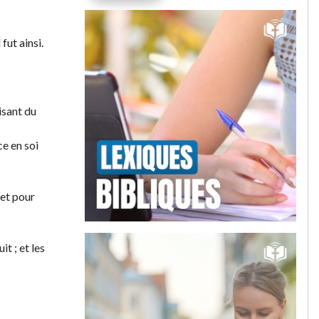
fut ainsi.
isant du
ce en soi
 et pour
t ; et les