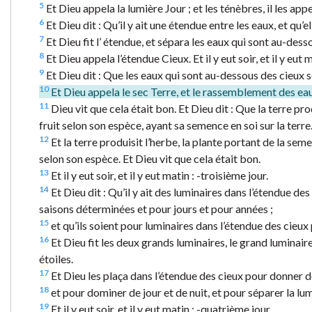
5
Et Dieu appela la lumière Jour ; et les ténèbres, il les appela
6
Et Dieu dit : Qu’il y ait une étendue entre les eaux, et qu’e
7
Et Dieu fit l’ étendue, et sépara les eaux qui sont au-desso
8
Et Dieu appela l’étendue Cieux. Et il y eut soir, et il y eut 
9
Et Dieu dit : Que les eaux qui sont au-dessous des cieux se 
10
Et Dieu appela le sec Terre, et le rassemblement des eaux
11
Dieu vit que cela était bon. Et Dieu dit : Que la terre pro
fruit selon son espèce, ayant sa semence en soi sur la terre. E
12
Et la terre produisit l’herbe, la plante portant de la se
selon son espèce. Et Dieu vit que cela était bon.
13
Et il y eut soir, et il y eut matin : -troisième jour.
14
Et Dieu dit : Qu’il y ait des luminaires dans l’étendue des 
saisons déterminées et pour jours et pour années ;
15
et qu’ils soient pour luminaires dans l’étendue des cieux po
16
Et Dieu fit les deux grands luminaires, le grand luminaire 
étoiles.
17
Et Dieu les plaça dans l’étendue des cieux pour donner de 
18
et pour dominer de jour et de nuit, et pour séparer la lum
19
Et il y eut soir, et il y eut matin : -quatrième jour.