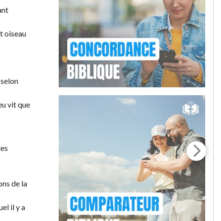
ant
ut oiseau
 selon
eu vit que
les
ons de la
el il y a