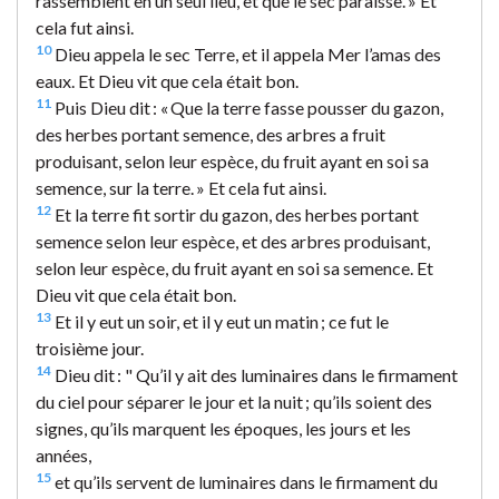
rassemblent en un seul lieu, et que le sec paraisse. » Et
cela fut ainsi.
10
Dieu appela le sec Terre, et il appela Mer l’amas des
eaux. Et Dieu vit que cela était bon.
11
Puis Dieu dit : « Que la terre fasse pousser du gazon,
des herbes portant semence, des arbres a fruit
produisant, selon leur espèce, du fruit ayant en soi sa
semence, sur la terre. » Et cela fut ainsi.
12
Et la terre fit sortir du gazon, des herbes portant
semence selon leur espèce, et des arbres produisant,
selon leur espèce, du fruit ayant en soi sa semence. Et
Dieu vit que cela était bon.
13
Et il y eut un soir, et il y eut un matin ; ce fut le
troisième jour.
14
Dieu dit : " Qu’il y ait des luminaires dans le firmament
du ciel pour séparer le jour et la nuit ; qu’ils soient des
signes, qu’ils marquent les époques, les jours et les
années,
15
et qu’ils servent de luminaires dans le firmament du