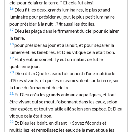
ciel pour éclairer la terre. " Et cela fut ainsi.
16
Dieu fit les deux grands luminaires, le plus grand
luminaire pour présider au jour, le plus petit luminaire
pour présider à la nuit ;
il fit
aussi les étoiles.
17
Dieu les plaça dans le firmament du ciel pour éclairer
la terre,
18
pour présider au jour et à la nuit, et pour séparer la
lumière et les ténèbres. Et Dieu vit que cela était bon.
19
Et il y eut un soir, et il y eut un matin : ce fut le
quatrième jour.
20
Dieu dit : « Que les eaux foisonnent d’une multitude
d’êtres vivants, et que les oiseaux volent sur la terre, sur
la face du firmament du ciel. »
21
Et Dieu créa les grands animaux aquatiques, et tout
être vivant qui se meut, foisonnant dans les eaux, selon
leur espèce, et tout volatile ailé selon son espèce. Et Dieu
vit que cela était bon.
22
Et Dieu les bénit, en disant : « Soyez féconds et
multipliez, et remplissez les eaux de la mer, et que les