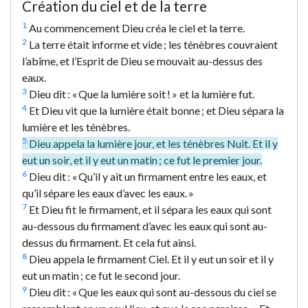
Création du ciel et de la terre
1
Au commencement Dieu créa le ciel et la terre.
2
La terre était informe et vide ; les ténèbres couvraient
l’abîme, et l’Esprit de Dieu se mouvait au-dessus des
eaux.
3
Dieu dit : « Que la lumière soit ! » et la lumière fut.
4
Et Dieu vit que la lumière était bonne ; et Dieu sépara la
lumière et les ténèbres.
5
Dieu appela la lumière jour, et les ténèbres Nuit. Et il y
eut un soir, et il y eut un matin ; ce fut le premier jour.
6
Dieu dit : « Qu’il y ait un firmament entre les eaux, et
qu’il sépare les eaux d’avec les eaux. »
7
Et Dieu fit le firmament, et il sépara les eaux qui sont
au-dessous du firmament d’avec les eaux qui sont au-
dessus du firmament. Et cela fut ainsi.
8
Dieu appela le firmament Ciel. Et il y eut un soir et il y
eut un matin ; ce fut le second jour.
9
Dieu dit : « Que les eaux qui sont au-dessous du ciel se