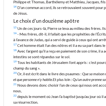
Philippe et Thomas, Barthélemy et Matthieu, Jacques, fils d
14
D’un commun accord, ils se retrouvaient souvent pour pr
de Jésus.
Le choix d’un douzième apôtre
15
Un de ces jours-là, Pierre se leva au milieu des frères. Ils
16
- Mes frères, dit-il, il fallait que les prophéties de l’Écr
à l’avance de Judas, qui a servi de guide à ceux qui ont arrê
17
Cet homme était l’un des nôtres et il a eu sa part dans le
18
Avec l’argent qu’il a reçu en paiement de son crime, il a a
intestins se sont répandus sur le sol.
19
Tous les habitants de Jérusalem l’ont appris : c’est pour
champ du sang ».
20
Or, il est écrit dans le livre des psaumes :
Que sa maison r
et que personne n’y habite
.
Et plus loin :
Qu’un autre prenne sa
21
Nous devons donc choisir l’un de ceux qui nous ont acco
nous,
22
depuis le moment où Jean l’a baptisé jusqu’au jour où il 
sa résurrection.