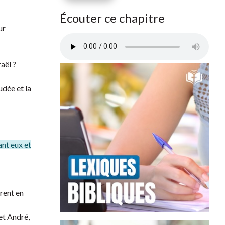
Écouter ce chapitre
ur
aël ?
udée et la
ant eux et
èrent en
 et André,