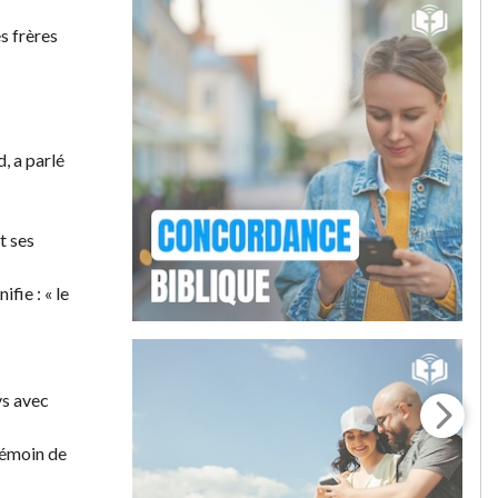
s frères
d, a parlé
t ses
ifie : « le
ys avec
 témoin de