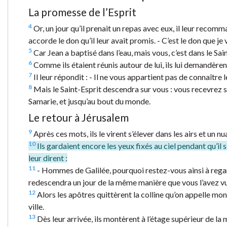
La promesse de l’Esprit
4
Or, un jour qu’il prenait un repas avec eux, il leur recom
accorde le don qu’il leur avait promis. - C’est le don que je v
5
Car Jean a baptisé dans l’eau, mais vous, c’est dans le Sa
6
Comme ils étaient réunis autour de lui, ils lui demandèren
7
Il leur répondit : - Il ne vous appartient pas de connaître
8
Mais le Saint-Esprit descendra sur vous : vous recevrez s
Samarie, et jusqu’au bout du monde.
Le retour à Jérusalem
9
Après ces mots, ils le virent s’élever dans les airs et un nu
10
Ils gardaient encore les yeux fixés au ciel pendant qu’i
leur dirent :
11
- Hommes de Galilée, pourquoi restez-vous ainsi à regarde
redescendra un jour de la même manière que vous l’avez v
12
Alors les apôtres quittèrent la colline qu’on appelle mon
ville.
13
Dès leur arrivée, ils montèrent à l’étage supérieur de la 