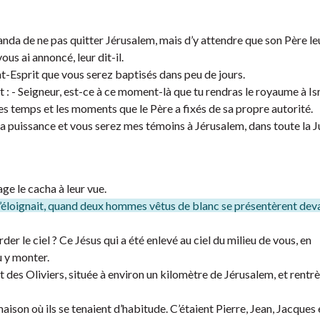
manda de ne pas quitter Jérusalem, mais d’y attendre que son Père le
ous ai annoncé, leur dit-il.
int-Esprit que vous serez baptisés dans peu de jours.
t : - Seigneur, est-ce à ce moment-là que tu rendras le royaume à Isr
 les temps et les moments que le Père a fixés de sa propre autorité.
a puissance et vous serez mes témoins à Jérusalem, dans toute la J
age le cacha à leur vue.
l s’éloignait, quand deux hommes vêtus de blanc se présentèrent dev
r le ciel ? Ce Jésus qui a été enlevé au ciel du milieu de vous, en
u y monter.
t des Oliviers, située à environ un kilomètre de Jérusalem, et rentr
maison où ils se tenaient d’habitude. C’étaient Pierre, Jean, Jacques