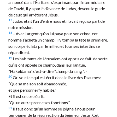
annoncé dans l’Écriture: s’exprimant par l’intermédiaire
de David, il y a parlé d’avance de Judas, devenu le guide
de ceux qui arrêtèrent Jésus.
17
Judas était l’un d’entre nous et il avait reçu sa part de
notre mission.
18
– Avec l’argent qu’on lui paya pour son crime, cet
homme s’acheta un champ; il y tomba la tête la première,
son corps éclata par le milieu et tous ses intestins se
répandirent.
19
Les habitants de Jérusalem ont appris ce fait, de sorte
qu’ils ont appelé ce champ, dans leur langue,
“Hakeldama”, c’est-à-dire “champ du sang ”. –
20
Or, voici ce qui est écrit dans le livre des Psaumes:
“Que sa maison soit abandonnée,
et que personne n’y habite.”
Et il est encore écrit:
“Qu’un autre prenne ses fonctions.”
21
Il faut donc qu’un homme se joigne à nous pour
témoigner de la résurrection du Seigneur Jésus. Cet