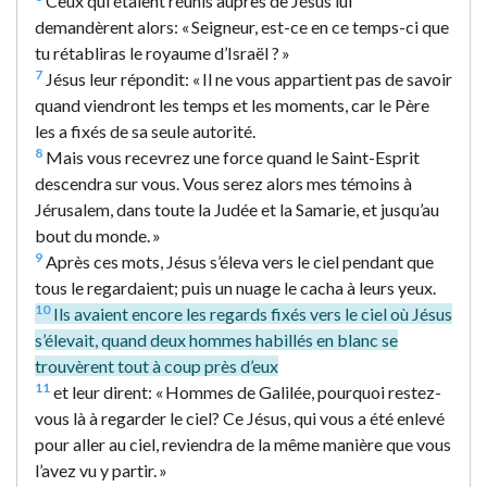
Ceux qui étaient réunis auprès de Jésus lui
demandèrent alors: « Seigneur, est-ce en ce temps-ci que
tu rétabliras le royaume d’Israël ? »
7
Jésus leur répondit: « Il ne vous appartient pas de savoir
quand viendront les temps et les moments, car le Père
les a fixés de sa seule autorité.
8
Mais vous recevrez une force quand le Saint-Esprit
descendra sur vous. Vous serez alors mes témoins à
Jérusalem, dans toute la Judée et la Samarie, et jusqu’au
bout du monde. »
9
Après ces mots, Jésus s’éleva vers le ciel pendant que
tous le regardaient; puis un nuage le cacha à leurs yeux.
10
Ils avaient encore les regards fixés vers le ciel où Jésus
s’élevait, quand deux hommes habillés en blanc se
trouvèrent tout à coup près d’eux
11
et leur dirent: « Hommes de Galilée, pourquoi restez-
vous là à regarder le ciel? Ce Jésus, qui vous a été enlevé
pour aller au ciel, reviendra de la même manière que vous
l’avez vu y partir. »