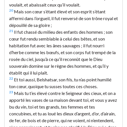
voulait, et abaissait ceux qu’il voulait.
20
Mais son cœur s’étant élevé et son esprit s’étant
affermi dans l’orgueil, il fut renversé de son trône royal et
dépouillé de sa gloire ;
21
Il fut chassé du milieu des enfants des hommes ; son
cœur fut rendu semblable à celui des bêtes, et son
habitation fut avec les ânes sauvages ; il fut nourri
d’herbe comme les bœufs, et son corps fut trempé de la
rosée du ciel, jusqu’à ce qu’il reconnût que le Dieu
souverain domine sur le règne des hommes, et qu’il y
établit qui il lui plaît.
22
Et toi aussi, Belshatsar, son fils, tu n’as point humilié
ton cœur, quoique tu susses toutes ces choses.
23
Mais tu t’es élevé contre le Seigneur des cieux, et on a
apporté les vases de sa maison devant toi, et vous y avez
bu du vin, toi et tes grands, tes femmes et tes
concubines, et tu as loué les dieux d’argent, d’or, d’airain,
de fer, de bois et de pierre, qui ne voient, ni n’entendent,