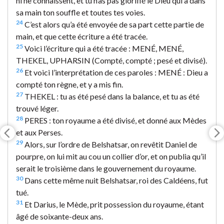
ni ne connaissent, et tu n’as pas glorifié le Dieu qui a dans
sa main ton souffle et toutes tes voies.
24
C’est alors qu’a été envoyée de sa part cette partie de
main, et que cette écriture a été tracée.
25
Voici l’écriture qui a été tracée : MENÉ, MENÉ,
THEKEL, UPHARSIN (Compté, compté ; pesé et divisé).
26
Et voici l’interprétation de ces paroles : MENÉ : Dieu a
compté ton règne, et y a mis fin.
27
THEKEL : tu as été pesé dans la balance, et tu as été
trouvé léger.
28
PERES : ton royaume a été divisé, et donné aux Mèdes
et aux Perses.
29
Alors, sur l’ordre de Belshatsar, on revêtit Daniel de
pourpre, on lui mit au cou un collier d’or, et on publia qu’il
serait le troisième dans le gouvernement du royaume.
30
Dans cette même nuit Belshatsar, roi des Caldéens, fut
tué.
31
Et Darius, le Mède, prit possession du royaume, étant
âgé de soixante-deux ans.