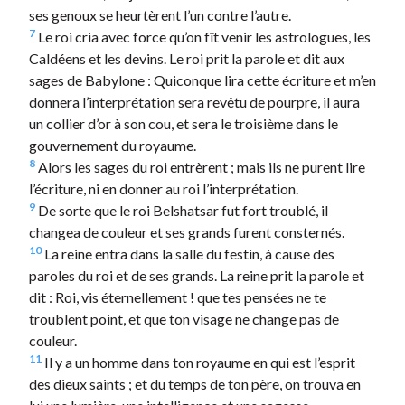
ses genoux se heurtèrent l’un contre l’autre.
7
Le roi cria avec force qu’on fît venir les astrologues, les
Caldéens et les devins. Le roi prit la parole et dit aux
sages de Babylone : Quiconque lira cette écriture et m’en
donnera l’interprétation sera revêtu de pourpre, il aura
un collier d’or à son cou, et sera le troisième dans le
gouvernement du royaume.
8
Alors les sages du roi entrèrent ; mais ils ne purent lire
l’écriture, ni en donner au roi l’interprétation.
9
De sorte que le roi Belshatsar fut fort troublé, il
changea de couleur et ses grands furent consternés.
10
La reine entra dans la salle du festin, à cause des
paroles du roi et de ses grands. La reine prit la parole et
dit : Roi, vis éternellement ! que tes pensées ne te
troublent point, et que ton visage ne change pas de
couleur.
11
Il y a un homme dans ton royaume en qui est l’esprit
des dieux saints ; et du temps de ton père, on trouva en