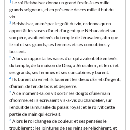
1
Le roi Belshatsar donna un grand festin à ses mille
grands seigneurs, et en présence de ces mille il but du
vin.
2
Belshatsar, animé par le goût du vin, ordonna qu’on
apportât les vases d’or et d’argent que Nébucadnetsar,
son père, avait enlevés du temple de Jérusalem, afin que
le roi et ses grands, ses femmes et ses concubines y
bussent.
3
Alors on apporta les vases d’or qui avaient été enlevés
du temple, de la maison de Dieu, à Jérusalem ; et le roi et
ses grands, ses femmes et ses concubines y burent.
4
Ils burent du vin et ils louèrent les dieux d’or et d’argent,
d’airain, de fer, de bois et de pierre.
5
À ce moment-là, on vit sortir les doigts d’une main
d’homme, et ils écrivaient vis-à-vis du chandelier, sur
l’enduit de la muraille du palais royal ; et le roi vit cette
partie de main qui écrivait.
6
Alors le roi changea de couleur, et ses pensées le
troublèrent ; les jointures de ses reins se relâchèrent, et