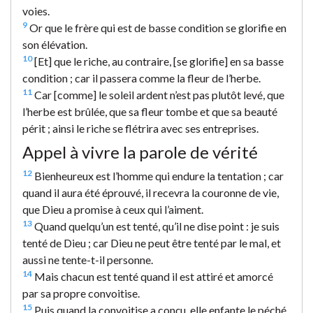
voies.
9
Or que le frère qui est de basse condition se glorifie en
son élévation.
10
[Et] que le riche, au contraire, [se glorifie] en sa basse
condition ; car il passera comme la fleur de l’herbe.
11
Car [comme] le soleil ardent n’est pas plutôt levé, que
l’herbe est brûlée, que sa fleur tombe et que sa beauté
périt ; ainsi le riche se flétrira avec ses entreprises.
Appel à vivre la parole de vérité
12
Bienheureux est l’homme qui endure la tentation ; car
quand il aura été éprouvé, il recevra la couronne de vie,
que Dieu a promise à ceux qui l’aiment.
13
Quand quelqu’un est tenté, qu’il ne dise point : je suis
tenté de Dieu ; car Dieu ne peut être tenté par le mal, et
aussi ne tente-t-il personne.
14
Mais chacun est tenté quand il est attiré et amorcé
par sa propre convoitise.
15
Puis quand la convoitise a conçu, elle enfante le péché,