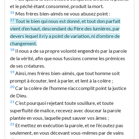
et le péché étant consommé, produit la mort.
16
Mes frères bien-aimés ne vous abusez point :
17
Tout le bien qui nous est donné, et tout don parfait
vient d’en haut, descendant du Père des lumières, par
devers lequel il n’y a point de variation, ni d’ombre de
changement.
18
Il nous a de sa propre volonté engendrés par la parole
de la vérité, afin que nous fussions comme les prémices
de ses créatures.
19
Ainsi, mes frères bien-aimés, que tout homme soit
prompt à écouter, lent à parler, et lent à la colère ;
20
Car la colère de l’homme n’acccomplit point la justice
de Dieu.
21
C’est pourquoi rejetant toute souillure, et toute
superfluité de malice, recevez avec douceur la parole
plantée en vous, laquelle peut sauver vos âmes ;
22
Et mettez en exécution la parole, et ne l’écoutez pas
seulement, en vous décevant vous-mêmes par de vains