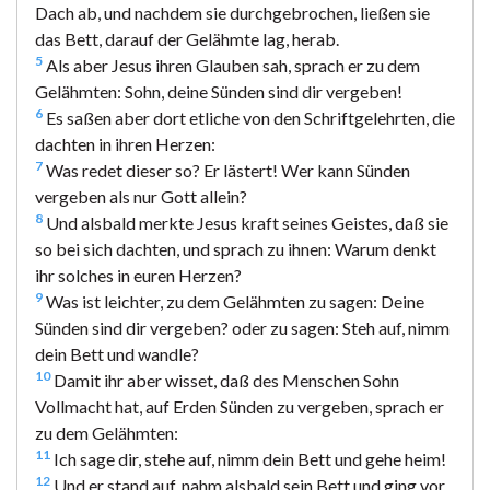
Dach ab, und nachdem sie durchgebrochen, ließen sie
das Bett, darauf der Gelähmte lag, herab.
5
Als aber Jesus ihren Glauben sah, sprach er zu dem
Gelähmten: Sohn, deine Sünden sind dir vergeben!
6
Es saßen aber dort etliche von den Schriftgelehrten, die
dachten in ihren Herzen:
7
Was redet dieser so? Er lästert! Wer kann Sünden
vergeben als nur Gott allein?
8
Und alsbald merkte Jesus kraft seines Geistes, daß sie
so bei sich dachten, und sprach zu ihnen: Warum denkt
ihr solches in euren Herzen?
9
Was ist leichter, zu dem Gelähmten zu sagen: Deine
Sünden sind dir vergeben? oder zu sagen: Steh auf, nimm
dein Bett und wandle?
10
Damit ihr aber wisset, daß des Menschen Sohn
Vollmacht hat, auf Erden Sünden zu vergeben, sprach er
zu dem Gelähmten:
11
Ich sage dir, stehe auf, nimm dein Bett und gehe heim!
12
Und er stand auf, nahm alsbald sein Bett und ging vor