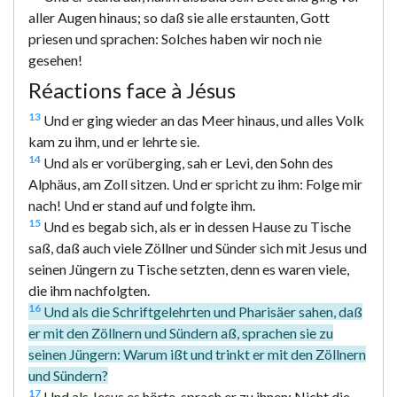
aller Augen hinaus; so daß sie alle erstaunten, Gott
priesen und sprachen: Solches haben wir noch nie
gesehen!
Réactions face à Jésus
13
Und er ging wieder an das Meer hinaus, und alles Volk
kam zu ihm, und er lehrte sie.
14
Und als er vorüberging, sah er Levi, den Sohn des
Alphäus, am Zoll sitzen. Und er spricht zu ihm: Folge mir
nach! Und er stand auf und folgte ihm.
15
Und es begab sich, als er in dessen Hause zu Tische
saß, daß auch viele Zöllner und Sünder sich mit Jesus und
seinen Jüngern zu Tische setzten, denn es waren viele,
die ihm nachfolgten.
16
Und als die Schriftgelehrten und Pharisäer sahen, daß
er mit den Zöllnern und Sündern aß, sprachen sie zu
seinen Jüngern: Warum ißt und trinkt er mit den Zöllnern
und Sündern?
17
Und als Jesus es hörte, sprach er zu ihnen: Nicht die