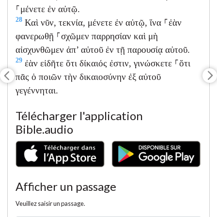
⸀μένετε ἐν αὐτῷ.
28
Καὶ νῦν, τεκνία, μένετε ἐν αὐτῷ, ἵνα ⸀ἐὰν
φανερωθῇ ⸀σχῶμεν παρρησίαν καὶ μὴ
αἰσχυνθῶμεν ἀπ’ αὐτοῦ ἐν τῇ παρουσίᾳ αὐτοῦ.
29
ἐὰν εἰδῆτε ὅτι δίκαιός ἐστιν, γινώσκετε ⸀ὅτι
πᾶς ὁ ποιῶν τὴν δικαιοσύνην ἐξ αὐτοῦ
γεγέννηται.
Télécharger l'application
Bible.audio
Afficher un passage
Veuillez saisir un passage.