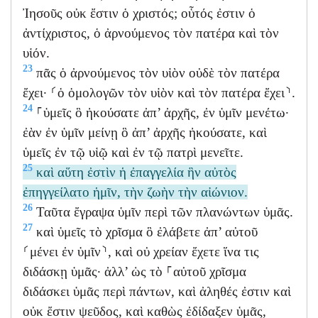
Ἰησοῦς οὐκ ἔστιν ὁ χριστός; οὗτός ἐστιν ὁ
ἀντίχριστος, ὁ ἀρνούμενος τὸν πατέρα καὶ τὸν
υἱόν.
23
πᾶς ὁ ἀρνούμενος τὸν υἱὸν οὐδὲ τὸν πατέρα
ἔχει· ⸂ὁ ὁμολογῶν τὸν υἱὸν καὶ τὸν πατέρα ἔχει⸃.
24
⸀ὑμεῖς ὃ ἠκούσατε ἀπ’ ἀρχῆς, ἐν ὑμῖν μενέτω·
ἐὰν ἐν ὑμῖν μείνῃ ὃ ἀπ’ ἀρχῆς ἠκούσατε, καὶ
ὑμεῖς ἐν τῷ υἱῷ καὶ ἐν τῷ πατρὶ μενεῖτε.
25
καὶ αὕτη ἐστὶν ἡ ἐπαγγελία ἣν αὐτὸς
ἐπηγγείλατο ἡμῖν, τὴν ζωὴν τὴν αἰώνιον.
26
Ταῦτα ἔγραψα ὑμῖν περὶ τῶν πλανώντων ὑμᾶς.
27
καὶ ὑμεῖς τὸ χρῖσμα ὃ ἐλάβετε ἀπ’ αὐτοῦ
⸂μένει ἐν ὑμῖν⸃, καὶ οὐ χρείαν ἔχετε ἵνα τις
διδάσκῃ ὑμᾶς· ἀλλ’ ὡς τὸ ⸀αὐτοῦ χρῖσμα
διδάσκει ὑμᾶς περὶ πάντων, καὶ ἀληθές ἐστιν καὶ
οὐκ ἔστιν ψεῦδος, καὶ καθὼς ἐδίδαξεν ὑμᾶς,