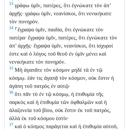
13
γράφω ὑμῖν, πατέρες, ὅτι ἐγνώκατε τὸν ἀπ’
ἀρχῆς· γράφω ὑμῖν, νεανίσκοι, ὅτι νενικήκατε
τὸν πονηρόν.
14
⸀ἔγραψα ὑμῖν, παιδία, ὅτι ἐγνώκατε τὸν
πατέρα· ἔγραψα ὑμῖν, πατέρες, ὅτι ἐγνώκατε τὸν
ἀπ’ ἀρχῆς· ἔγραψα ὑμῖν, νεανίσκοι, ὅτι ἰσχυροί
ἐστε καὶ ὁ λόγος τοῦ θεοῦ ἐν ὑμῖν μένει καὶ
νενικήκατε τὸν πονηρόν.
15
Μὴ ἀγαπᾶτε τὸν κόσμον μηδὲ τὰ ἐν τῷ
κόσμῳ. ἐάν τις ἀγαπᾷ τὸν κόσμον, οὐκ ἔστιν ἡ
ἀγάπη τοῦ πατρὸς ἐν αὐτῷ·
16
ὅτι πᾶν τὸ ἐν τῷ κόσμῳ, ἡ ἐπιθυμία τῆς
σαρκὸς καὶ ἡ ἐπιθυμία τῶν ὀφθαλμῶν καὶ ἡ
ἀλαζονεία τοῦ βίου, οὐκ ἔστιν ἐκ τοῦ πατρός,
ἀλλὰ ἐκ τοῦ κόσμου ἐστίν·
17
καὶ ὁ κόσμος παράγεται καὶ ἡ ἐπιθυμία αὐτοῦ,