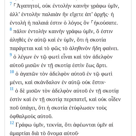
7
⸀Ἀγαπητοί, οὐκ ἐντολὴν καινὴν γράφω ὑμῖν,
ἀλλ’ ἐντολὴν παλαιὰν ἣν εἴχετε ἀπ’ ἀρχῆς· ἡ
ἐντολὴ ἡ παλαιά ἐστιν ὁ λόγος ὃν ⸀ἠκούσατε.
8
πάλιν ἐντολὴν καινὴν γράφω ὑμῖν, ὅ ἐστιν
ἀληθὲς ἐν αὐτῷ καὶ ἐν ὑμῖν, ὅτι ἡ σκοτία
παράγεται καὶ τὸ φῶς τὸ ἀληθινὸν ἤδη φαίνει.
9
ὁ λέγων ἐν τῷ φωτὶ εἶναι καὶ τὸν ἀδελφὸν
αὐτοῦ μισῶν ἐν τῇ σκοτίᾳ ἐστὶν ἕως ἄρτι.
10
ὁ ἀγαπῶν τὸν ἀδελφὸν αὐτοῦ ἐν τῷ φωτὶ
μένει, καὶ σκάνδαλον ἐν αὐτῷ οὐκ ἔστιν·
11
ὁ δὲ μισῶν τὸν ἀδελφὸν αὐτοῦ ἐν τῇ σκοτίᾳ
ἐστὶν καὶ ἐν τῇ σκοτίᾳ περιπατεῖ, καὶ οὐκ οἶδεν
ποῦ ὑπάγει, ὅτι ἡ σκοτία ἐτύφλωσεν τοὺς
ὀφθαλμοὺς αὐτοῦ.
12
Γράφω ὑμῖν, τεκνία, ὅτι ἀφέωνται ὑμῖν αἱ
ἁμαρτίαι διὰ τὸ ὄνομα αὐτοῦ·