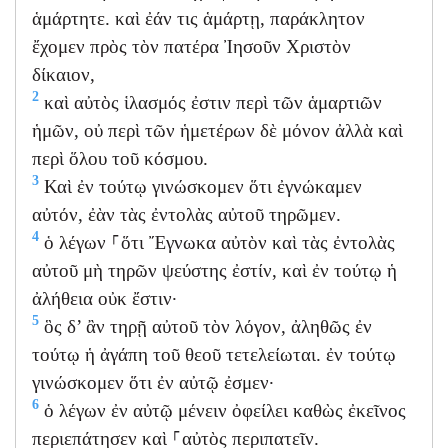
ἁμάρτητε. καὶ ἐάν τις ἁμάρτῃ, παράκλητον
ἔχομεν πρὸς τὸν πατέρα Ἰησοῦν Χριστὸν
δίκαιον,
2
καὶ αὐτὸς ἱλασμός ἐστιν περὶ τῶν ἁμαρτιῶν
ἡμῶν, οὐ περὶ τῶν ἡμετέρων δὲ μόνον ἀλλὰ καὶ
περὶ ὅλου τοῦ κόσμου.
3
Καὶ ἐν τούτῳ γινώσκομεν ὅτι ἐγνώκαμεν
αὐτόν, ἐὰν τὰς ἐντολὰς αὐτοῦ τηρῶμεν.
4
ὁ λέγων ⸀ὅτι Ἔγνωκα αὐτὸν καὶ τὰς ἐντολὰς
αὐτοῦ μὴ τηρῶν ψεύστης ἐστίν, καὶ ἐν τούτῳ ἡ
ἀλήθεια οὐκ ἔστιν·
5
ὃς δ’ ἂν τηρῇ αὐτοῦ τὸν λόγον, ἀληθῶς ἐν
τούτῳ ἡ ἀγάπη τοῦ θεοῦ τετελείωται. ἐν τούτῳ
γινώσκομεν ὅτι ἐν αὐτῷ ἐσμεν·
6
ὁ λέγων ἐν αὐτῷ μένειν ὀφείλει καθὼς ἐκεῖνος
περιεπάτησεν καὶ ⸀αὐτὸς περιπατεῖν.