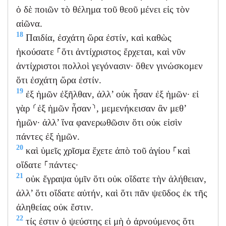
ὁ δὲ ποιῶν τὸ θέλημα τοῦ θεοῦ μένει εἰς τὸν
αἰῶνα.
18
Παιδία, ἐσχάτη ὥρα ἐστίν, καὶ καθὼς
ἠκούσατε ⸀ὅτι ἀντίχριστος ἔρχεται, καὶ νῦν
ἀντίχριστοι πολλοὶ γεγόνασιν· ὅθεν γινώσκομεν
ὅτι ἐσχάτη ὥρα ἐστίν.
19
ἐξ ἡμῶν ἐξῆλθαν, ἀλλ’ οὐκ ἦσαν ἐξ ἡμῶν· εἰ
γὰρ ⸂ἐξ ἡμῶν ἦσαν⸃, μεμενήκεισαν ἂν μεθ’
ἡμῶν· ἀλλ’ ἵνα φανερωθῶσιν ὅτι οὐκ εἰσὶν
πάντες ἐξ ἡμῶν.
20
καὶ ὑμεῖς χρῖσμα ἔχετε ἀπὸ τοῦ ἁγίου ⸀καὶ
οἴδατε ⸀πάντες·
21
οὐκ ἔγραψα ὑμῖν ὅτι οὐκ οἴδατε τὴν ἀλήθειαν,
ἀλλ’ ὅτι οἴδατε αὐτήν, καὶ ὅτι πᾶν ψεῦδος ἐκ τῆς
ἀληθείας οὐκ ἔστιν.
22
τίς ἐστιν ὁ ψεύστης εἰ μὴ ὁ ἀρνούμενος ὅτι