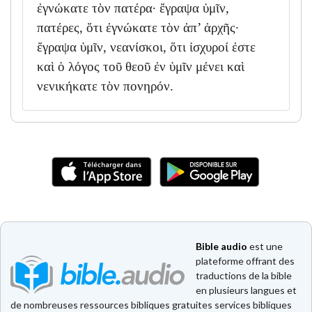
ἐγνώκατε τὸν πατέρα· ἔγραψα ὑμῖν,
πατέρες, ὅτι ἐγνώκατε τὸν ἀπ’ ἀρχῆς·
ἔγραψα ὑμῖν, νεανίσκοι, ὅτι ἰσχυροί ἐστε
καὶ ὁ λόγος τοῦ θεοῦ ἐν ὑμῖν μένει καὶ
νενικήκατε τὸν πονηρόν.
Bible audio
est une
plateforme offrant des
traductions de la bible
en plusieurs langues et
de nombreuses ressources bibliques gratuites services bibliques