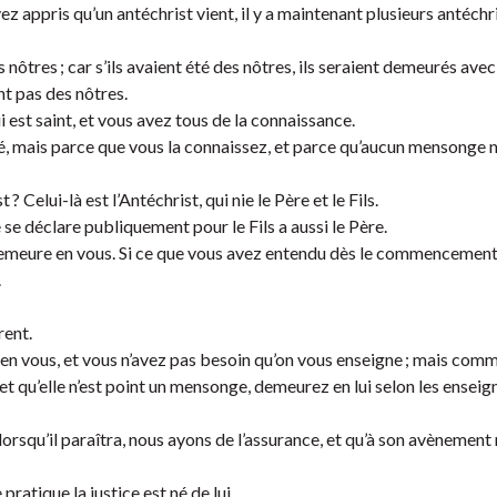
z appris qu’un antéchrist vient, il y a maintenant plusieurs antéchri
s nôtres ; car s’ils avaient été des nôtres, ils seraient demeurés avec
nt pas des nôtres.
i est saint, et vous avez tous de la connaissance.
ité, mais parce que vous la connaissez, et parce qu’aucun mensonge n
? Celui-là est l’Antéchrist, qui nie le Père et le Fils.
 se déclare publiquement pour le Fils a aussi le Père.
meure en vous. Si ce que vous avez entendu dès le commencemen
.
rent.
 en vous, et vous n’avez pas besoin qu’on vous enseigne ; mais com
 et qu’elle n’est point un mensonge, demeurez en lui selon les ense
 lorsqu’il paraîtra, nous ayons de l’assurance, et qu’à son avènement
ratique la justice est né de lui.