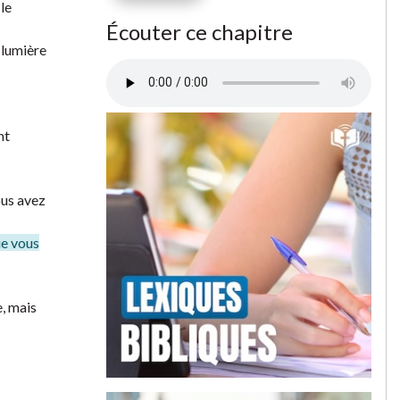
le
Écouter ce chapitre
 lumière
nt
ous avez
ue vous
e, mais