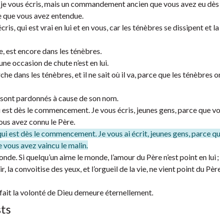
e vous écris, mais un commandement ancien que vous avez eu dès 
 que vous avez entendue.
, qui est vrai en lui et en vous, car les ténèbres se dissipent et la
re, est encore dans les ténèbres.
ne occasion de chute n’est en lui.
che dans les ténèbres, et il ne sait où il va, parce que les ténèbres o
s sont pardonnés à cause de son nom.
i est dès le commencement. Je vous écris, jeunes gens, parce que v
vous avez connu le Père.
 qui est dès le commencement. Je vous ai écrit, jeunes gens, parce q
e vous avez vaincu le malin.
nde. Si quelqu’un aime le monde, l’amour du Père n’est point en lui ;
, la convoitise des yeux, et l’orgueil de la vie, ne vient point du Pèr
i fait la volonté de Dieu demeure éternellement.
sts