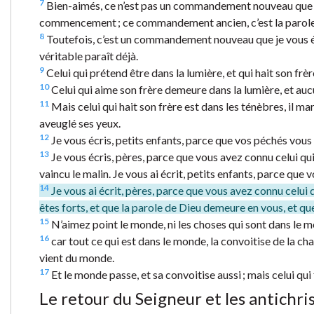
7
Bien-aimés, ce n’est pas un commandement nouveau que j
commencement ; ce commandement ancien, c’est la parole
8
Toutefois, c’est un commandement nouveau que je vous écris
véritable paraît déjà.
9
Celui qui prétend être dans la lumière, et qui hait son frè
10
Celui qui aime son frère demeure dans la lumière, et aucu
11
Mais celui qui hait son frère est dans les ténèbres, il mar
aveuglé ses yeux.
12
Je vous écris, petits enfants, parce que vos péchés vou
13
Je vous écris, pères, parce que vous avez connu celui qu
vaincu le malin. Je vous ai écrit, petits enfants, parce que 
14
Je vous ai écrit, pères, parce que vous avez connu celui
êtes forts, et que la parole de Dieu demeure en vous, et qu
15
N’aimez point le monde, ni les choses qui sont dans le mo
16
car tout ce qui est dans le monde, la convoitise de la chair
vient du monde.
17
Et le monde passe, et sa convoitise aussi ; mais celui qu
Le retour du Seigneur et les antichri