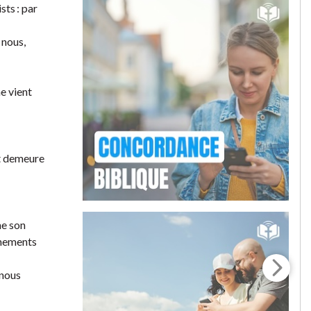
sts : par
 nous,
e vient
t demeure
me son
ignements
 nous