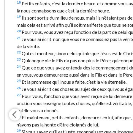
18
Petits enfants, c’est la dernière heure, et comme vous ave
là nous connaissons que c’est la dernière heure.
19
Ils sont sortis du milieu de nous, mais ils n’étaient pas de
mais cela est arrivé afin qu’il soit manifeste que tous ne so
20
Pour vous, vous avez reçu l’onction de la part de celui qu
21
Je vous ai écrit, non que vous ne connaissiez pas la vér
de la vérité.
22
Qui est menteur, sinon celui qui nie que Jésus est le Christ 
23
Quiconque nie le Fils n’a pas non plus le Père ; quiconque
24
Que ce que vous avez entendu dès le commencement de
en vous, vous demeurerez aussi dans le Fils et dans le Père
25
Et la promesse qu’il nous a faite, c’est la vie éternelle.
26
Je vous ai écrit ces choses au sujet de ceux qui vous éga
27
Pour vous, l’onction que vous avez reçue de lui demeure
onction vous enseigne toutes choses, qu’elle est véritable,
qu’elle vous a donnés.
28
Et maintenant, petits enfants, demeurez en lui, afin que,
n’ayons pas la honte d’être éloignés de lui.
29
Si vous savez qu’il est juste, reconnaissez que quiconque p