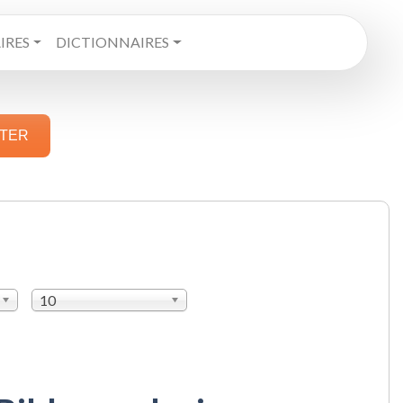
RES
DICTIONNAIRES
STER
10