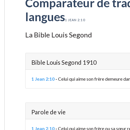
Comparateur de tradu
langues
1 JEAN 2:10
La Bible Louis Segond
Bible Louis Segond 1910
1 Jean 2:10
-
Celui qui aime son frère demeure dans
Parole de vie
1 Jean 2.10
-
Celui qui aime son frère ou sa sœur r