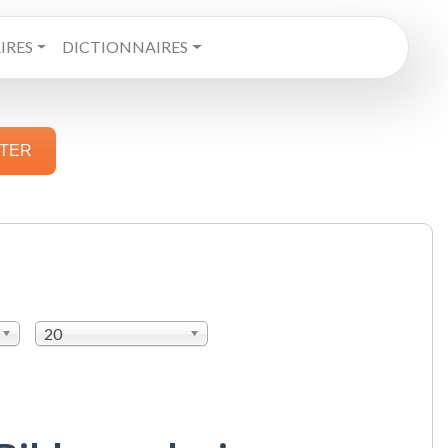
RES
DICTIONNAIRES
STER
20