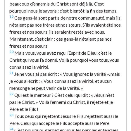
beaucoup d’ennemis du Christ sont déjà là. C’est
pourquoi nous le savons : c’est bientôt la fin des temps.
19
Ces gens-là sont partis de notre communauté, mais ils
n’étaient pas nos frères et nos sœurs. S’ils avaient été nos
frères et nos sœurs, ils seraient restés avec nous.
Maintenant, c’est clair : ces gens-là n’étaient pas nos
frères et nos sœurs
20
Mais vous, vous avez reçu l’Esprit de Dieu, c’est le
Christ qui vous l’a donné. Voilà pourquoi vous tous, vous
connaissez la vérité.
21
Je ne vous ai pas écrit : « Vous ignorez la vérité », mais
je vous ai écrit : « Vous connaissez la vérité, et aucun
mensonge ne peut venir de la vérité. »
22
Qui est le menteur ? C’est celui qui dit : « Jésus n’est
pas le Christ. » Voilà l’ennemi du Christ, il rejette et le
Père et le Fils !
23
Tous ceux qui rejettent Jésus le Fils, rejettent aussi le
Père. Celui qui accepte le Fils accepte aussi le Père
24
C’est pourquoi, gardez en vous les paroles entendues