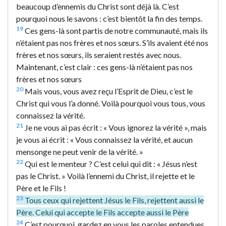
beaucoup d’ennemis du Christ sont déjà là. C’est
pourquoi nous le savons : c’est bientôt la fin des temps.
19
Ces gens-là sont partis de notre communauté, mais ils
n’étaient pas nos frères et nos sœurs. S’ils avaient été nos
frères et nos sœurs, ils seraient restés avec nous.
Maintenant, c’est clair : ces gens-là n’étaient pas nos
frères et nos sœurs
20
Mais vous, vous avez reçu l’Esprit de Dieu, c’est le
Christ qui vous l’a donné. Voilà pourquoi vous tous, vous
connaissez la vérité.
21
Je ne vous ai pas écrit : « Vous ignorez la vérité », mais
je vous ai écrit : « Vous connaissez la vérité, et aucun
mensonge ne peut venir de la vérité. »
22
Qui est le menteur ? C’est celui qui dit : « Jésus n’est
pas le Christ. » Voilà l’ennemi du Christ, il rejette et le
Père et le Fils !
23
Tous ceux qui rejettent Jésus le Fils, rejettent aussi le
Père. Celui qui accepte le Fils accepte aussi le Père
24
C’est pourquoi, gardez en vous les paroles entendues