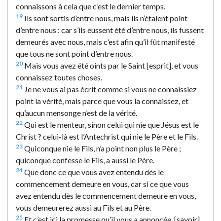
connaissons à cela que c’est le dernier temps.
19
Ils sont sortis d’entre nous, mais ils n’étaient point
d’entre nous : car s’ils eussent été d’entre nous, ils fussent
demeurés avec nous, mais c’est afin qu’il fût manifesté
que tous ne sont point d’entre nous.
20
Mais vous avez été oints par le Saint [esprit], et vous
connaissez toutes choses.
21
Je ne vous ai pas écrit comme si vous ne connaissiez
point la vérité, mais parce que vous la connaissez, et
qu’aucun mensonge n’est de la vérité.
22
Qui est le menteur, sinon celui qui nie que Jésus est le
Christ ? celui-là est l’Antechrist qui nie le Père et le Fils.
23
Quiconque nie le Fils, n’a point non plus le Père ;
quiconque confesse le Fils, a aussi le Père.
24
Que donc ce que vous avez entendu dès le
commencement demeure en vous, car si ce que vous
avez entendu dès le commencement demeure en vous,
vous demeurerez aussi au Fils et au Père.
25
Et c’est ici la promesse qu’il vous a annoncée, [savoir]