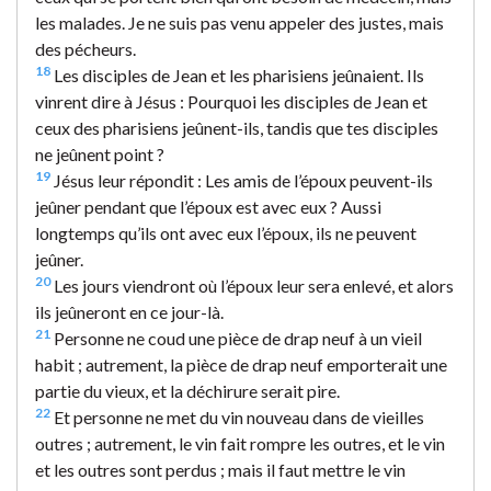
les malades. Je ne suis pas venu appeler des justes, mais
des pécheurs.
18
Les disciples de Jean et les pharisiens jeûnaient. Ils
vinrent dire à Jésus : Pourquoi les disciples de Jean et
ceux des pharisiens jeûnent-ils, tandis que tes disciples
ne jeûnent point ?
19
Jésus leur répondit : Les amis de l’époux peuvent-ils
jeûner pendant que l’époux est avec eux ? Aussi
longtemps qu’ils ont avec eux l’époux, ils ne peuvent
jeûner.
20
Les jours viendront où l’époux leur sera enlevé, et alors
ils jeûneront en ce jour-là.
21
Personne ne coud une pièce de drap neuf à un vieil
habit ; autrement, la pièce de drap neuf emporterait une
partie du vieux, et la déchirure serait pire.
22
Et personne ne met du vin nouveau dans de vieilles
outres ; autrement, le vin fait rompre les outres, et le vin
et les outres sont perdus ; mais il faut mettre le vin