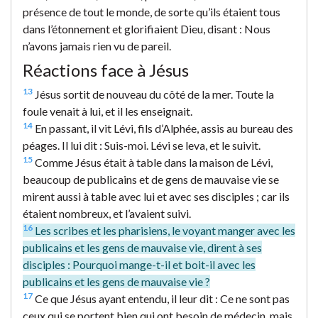
présence de tout le monde, de sorte qu’ils étaient tous
dans l’étonnement et glorifiaient Dieu, disant : Nous
n’avons jamais rien vu de pareil.
Réactions face à Jésus
13
Jésus sortit de nouveau du côté de la mer. Toute la
foule venait à lui, et il les enseignait.
14
En passant, il vit Lévi, fils d’Alphée, assis au bureau des
péages. Il lui dit : Suis-moi. Lévi se leva, et le suivit.
15
Comme Jésus était à table dans la maison de Lévi,
beaucoup de publicains et de gens de mauvaise vie se
mirent aussi à table avec lui et avec ses disciples ; car ils
étaient nombreux, et l’avaient suivi.
16
Les scribes et les pharisiens, le voyant manger avec les
publicains et les gens de mauvaise vie, dirent à ses
disciples : Pourquoi mange-t-il et boit-il avec les
publicains et les gens de mauvaise vie ?
17
Ce que Jésus ayant entendu, il leur dit : Ce ne sont pas
ceux qui se portent bien qui ont besoin de médecin, mais