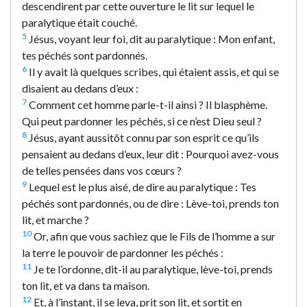
descendirent par cette ouverture le lit sur lequel le
paralytique était couché.
5
Jésus, voyant leur foi, dit au paralytique : Mon enfant,
tes péchés sont pardonnés.
6
Il y avait là quelques scribes, qui étaient assis, et qui se
disaient au dedans d’eux :
7
Comment cet homme parle-t-il ainsi ? Il blasphème.
Qui peut pardonner les péchés, si ce n’est Dieu seul ?
8
Jésus, ayant aussitôt connu par son esprit ce qu’ils
pensaient au dedans d’eux, leur dit : Pourquoi avez-vous
de telles pensées dans vos cœurs ?
9
Lequel est le plus aisé, de dire au paralytique : Tes
péchés sont pardonnés, ou de dire : Lève-toi, prends ton
lit, et marche ?
10
Or, afin que vous sachiez que le Fils de l’homme a sur
la terre le pouvoir de pardonner les péchés :
11
Je te l’ordonne, dit-il au paralytique, lève-toi, prends
ton lit, et va dans ta maison.
12
Et, à l’instant, il se leva, prit son lit, et sortit en