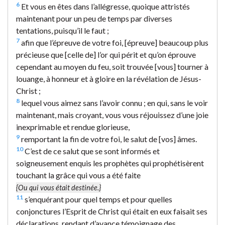
6
Et vous en êtes dans l’allégresse, quoique attristés
maintenant pour un peu de temps par diverses
tentations, puisqu’il le faut ;
7
afin que l’épreuve de votre foi, [épreuve] beaucoup plus
précieuse que [celle de] l’or qui périt et qu’on éprouve
cependant au moyen du feu, soit trouvée [vous] tourner à
louange, à honneur et à gloire en la révélation de Jésus-
Christ ;
8
lequel vous aimez sans l’avoir connu ; en qui, sans le voir
maintenant, mais croyant, vous vous réjouissez d’une joie
inexprimable et rendue glorieuse,
9
remportant la fin de votre foi, le salut de [vos] âmes.
10
C’est de ce salut que se sont informés et
soigneusement enquis les prophètes qui prophétisèrent
touchant la grâce qui vous a été faite
{Ou qui vous était destinée.}
11
s’enquérant pour quel temps et pour quelles
conjonctures l’Esprit de Christ qui était en eux faisait ses
déclarations, rendant d’avance témoignage des