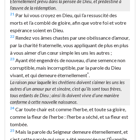
Éternellement prévu dans la pensée de Dieu, et prédestiné à
l’œuvre de la rédemption.
21
Par lui vous croyez en Dieu, qui l’a ressuscité des
morts et l’a comblé de gloire, afin que votre foi et votre
espérance soient en Dieu.
22
Rendez vos âmes chastes par une obéissance d’amour,
par la charité fraternelle, vous appliquant de plus en plus
à vous aimer d’un cœur simple les uns les autres ;
23
Ayant été engendrés de nouveau, d’une semence non
corruptible, mais incorruptible, par la parole du Dieu
*
vivant, et qui demeure éternellement
.
La raison pour laquelle les chrétiens doivent s’aimer les uns les
autres d’un amour pur et sincère, c’est qu’ils sont tous frères,
tous enfants de Dieu ; ainsi ils doivent vivre d’une manière
conforme à cette nouvelle naissance.
24
Car toute chair est comme l’herbe, et toute sa gloire,
comme la fleur de l’herbe : l’herbe a séché, et sa fleur est
tombée.
25
Mais la parole du Seigneur demeure éternellement, et
c’est cette parole qui vous a été annoncée par l’Évangile.