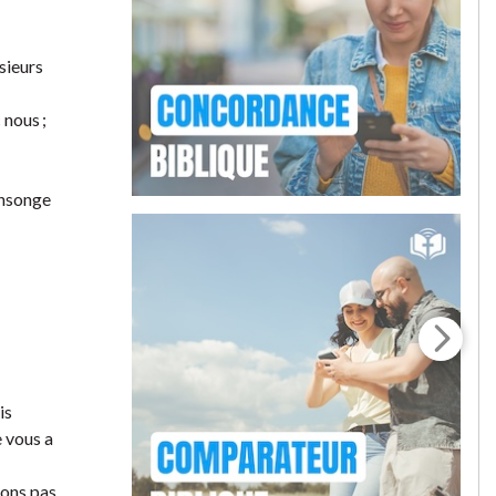
sieurs
 nous ;
nsonge
is
e vous a
yons pas,