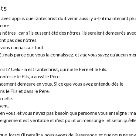
sts
vez appris que l’antéchrist doit venir, aussi y a-t-il maintenant plu
heure.
s nôtres ; car s’ils eussent été des nôtres, ils seraient demeurés avec
sont pas des nôtres.
t vous connaissez tout.
té, mais parce que vous la connaissez, et
que vous savez
qu’aucun me
t ? Celui-là est l’antéchrist, qui nie le Père et le Fils.
onfesse le Fils, a aussi le Père.
cement demeure en vous. Si ce que vous avez entendu dès le
le Fils et dans le Père.
rnelle.
sent.
en vous, et vous n’avez pas besoin que personne vous enseigne ; ma
gnement est véritable et n’est point un mensonge ; et selon qu’ell
que, lorsqu’il paraîtra, nous ayons de l’assurance, et que nous ne so