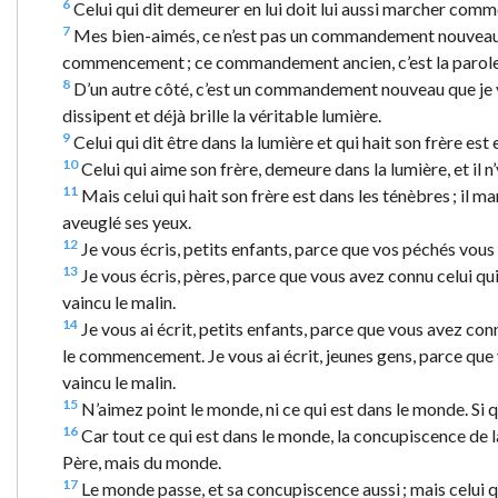
6
Celui qui dit demeurer en lui doit lui aussi marcher comm
7
Mes bien-aimés, ce n’est pas un commandement nouveau q
commencement ; ce commandement ancien, c’est la parole
8
D’un autre côté, c’est un commandement nouveau que je vous
dissipent et déjà brille la véritable lumière.
9
Celui qui dit être dans la lumière et qui hait son frère est
10
Celui qui aime son frère, demeure dans la lumière, et il n’
11
Mais celui qui hait son frère est dans les ténèbres ; il m
aveuglé ses yeux.
12
Je vous écris, petits enfants, parce que vos péchés vous
13
Je vous écris, pères, parce que vous avez connu celui qu
vaincu le malin.
14
Je vous ai écrit, petits enfants, parce que vous avez conn
le commencement. Je vous ai écrit, jeunes gens, parce que 
vaincu le malin.
15
N’aimez point le monde, ni ce qui est dans le monde. Si q
16
Car tout ce qui est dans le monde, la concupiscence de la 
Père, mais du monde.
17
Le monde passe, et sa concupiscence aussi ; mais celui q