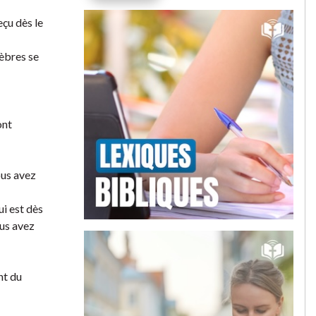
çu dès le
nèbres se
ont
ous avez
ui est dès
ous avez
nt du