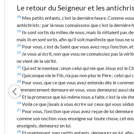
Le retour du Seigneur et les antichri
18
Mes petits enfants, c’est la dernière heure. Comme vous a
antéchrists : par là nous connaissons que c’est la dernière 
19
Ils sont sortis du milieu de nous, mais ils n’étaient pas de
mais
ils en sont sortis
, afin qu’il soit manifeste que tous ne 
20
Pour vous, c’est du Saint que vous avez reçu l’onction, e
21
Je vous ai écrit, non que vous ne connaissiez pas la véri
ne vient de la vérité.
22
Qui est le menteur, sinon celui qui nie que Jésus est le Chris
23
Quiconque nie le Fils, n’a pas non plus le Père ; celui qui c
24
Pour vous, que ce que vous avez entendu dès le commen
commencement demeure en vous, vous demeurez aussi dans 
25
Et la promesse que lui-même nous a faite, c’est la vie éte
26
Voilà ce que j’avais à vous écrire sur ceux qui vous sédui
27
Pour vous, l’onction que vous avez reçue de lui demeure 
comme son onction vous enseigne sur toute chose, cet ensei
enseignés, demeurez en lui.
28
Et maintenant, mes petits enfants, demeurez en lui, afin 