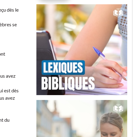
çu dès le
nèbres se
ont
ous avez
ui est dès
ous avez
nt du