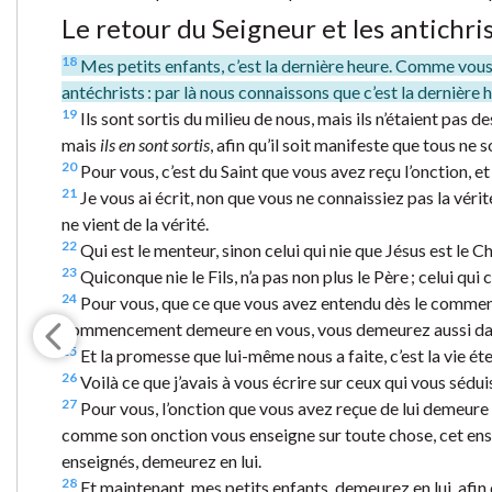
Le retour du Seigneur et les antichri
18
Mes petits enfants, c’est la dernière heure. Comme vous a
antéchrists : par là nous connaissons que c’est la dernière 
19
Ils sont sortis du milieu de nous, mais ils n’étaient pas de
mais
ils en sont sortis
, afin qu’il soit manifeste que tous ne 
20
Pour vous, c’est du Saint que vous avez reçu l’onction, e
21
Je vous ai écrit, non que vous ne connaissiez pas la véri
ne vient de la vérité.
22
Qui est le menteur, sinon celui qui nie que Jésus est le Chris
23
Quiconque nie le Fils, n’a pas non plus le Père ; celui qui c
24
Pour vous, que ce que vous avez entendu dès le commen
commencement demeure en vous, vous demeurez aussi dans 
25
Et la promesse que lui-même nous a faite, c’est la vie éte
26
Voilà ce que j’avais à vous écrire sur ceux qui vous sédui
27
Pour vous, l’onction que vous avez reçue de lui demeure 
comme son onction vous enseigne sur toute chose, cet ensei
enseignés, demeurez en lui.
28
Et maintenant, mes petits enfants, demeurez en lui, afin 