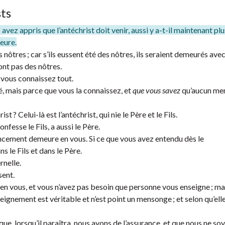
sts
vez appris que l’antéchrist doit venir, aussi y a-t-il maintenant plu
heure.
s nôtres ; car s’ils eussent été des nôtres, ils seraient demeurés avec
sont pas des nôtres.
t vous connaissez tout.
té, mais parce que vous la connaissez, et
que vous savez
qu’aucun me
t ? Celui-là est l’antéchrist, qui nie le Père et le Fils.
onfesse le Fils, a aussi le Père.
cement demeure en vous. Si ce que vous avez entendu dès le
le Fils et dans le Père.
rnelle.
sent.
en vous, et vous n’avez pas besoin que personne vous enseigne ; ma
gnement est véritable et n’est point un mensonge ; et selon qu’ell
que, lorsqu’il paraîtra, nous ayons de l’assurance, et que nous ne so