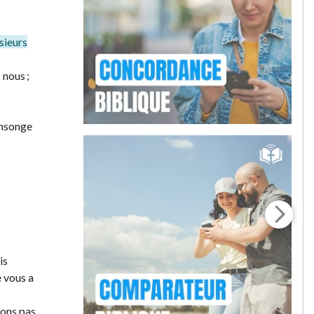
sieurs
 nous ;
nsonge
is
e vous a
yons pas,