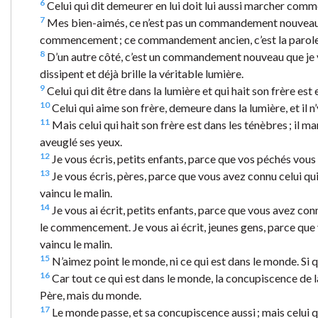
6
Celui qui dit demeurer en lui doit lui aussi marcher comm
7
Mes bien-aimés, ce n’est pas un commandement nouveau q
commencement ; ce commandement ancien, c’est la parole
8
D’un autre côté, c’est un commandement nouveau que je vous
dissipent et déjà brille la véritable lumière.
9
Celui qui dit être dans la lumière et qui hait son frère est
10
Celui qui aime son frère, demeure dans la lumière, et il n’
11
Mais celui qui hait son frère est dans les ténèbres ; il m
aveuglé ses yeux.
12
Je vous écris, petits enfants, parce que vos péchés vous
13
Je vous écris, pères, parce que vous avez connu celui qu
vaincu le malin.
14
Je vous ai écrit, petits enfants, parce que vous avez conn
le commencement. Je vous ai écrit, jeunes gens, parce que 
vaincu le malin.
15
N’aimez point le monde, ni ce qui est dans le monde. Si q
16
Car tout ce qui est dans le monde, la concupiscence de la 
Père, mais du monde.
17
Le monde passe, et sa concupiscence aussi ; mais celui q