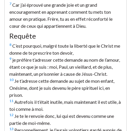
7
Car j’ai éprouvé une grande joie et un grand
encouragement en apprenant comment tu mets ton
amour en pratique. Frère, tu as en effet réconforté le
cœur de ceux qui appartiennent à Dieu.
Requête
8
C’est pourquoi, malgré toute la liberté que le Christ me
donne de te prescrire ton devoir,
9
je préfère t’adresser cette demande au nom de l’amour,
étant ce que je suis : moi, Paul, un vieillard, et de plus,
maintenant, un prisonnier à cause de Jésus-Christ.
10
Je t’adresse cette demande au sujet de mon enfant,
Onésime, dont je suis devenu le père spirituel ici, en
prison.
11
Autrefois il t’était inutile, mais maintenant il est utile, à
toi comme à moi.
12
Je te le renvoie donc, lui qui est devenu comme une
partie de moi-même.
13
Personnellement, je l’aurais volontiers gardé auprès de