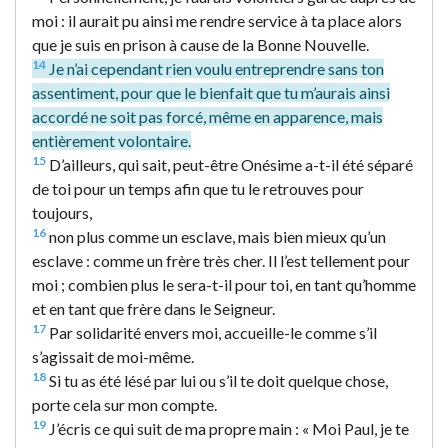
moi : il aurait pu ainsi me rendre service à ta place alors
que je suis en prison à cause de la Bonne Nouvelle.
14
Je n’ai cependant rien voulu entreprendre sans ton
assentiment, pour que le bienfait que tu m’aurais ainsi
accordé ne soit pas forcé, même en apparence, mais
entièrement volontaire.
15
D’ailleurs, qui sait, peut-être Onésime a-t-il été séparé
de toi pour un temps afin que tu le retrouves pour
toujours,
16
non plus comme un esclave, mais bien mieux qu’un
esclave : comme un frère très cher. Il l’est tellement pour
moi ; combien plus le sera-t-il pour toi, en tant qu’homme
et en tant que frère dans le Seigneur.
17
Par solidarité envers moi, accueille-le comme s’il
s’agissait de moi-même.
18
Si tu as été lésé par lui ou s’il te doit quelque chose,
porte cela sur mon compte.
19
J’écris ce qui suit de ma propre main : « Moi Paul, je te