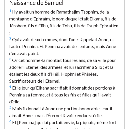
Naissance de Samuel
1
Il y avait un homme de Ramathajim Tsophim, de la
montagne d’Ephraïm, le nom duquel était Elkana, fils de
Jéroham, fils d’Elihu, fils de Tohu, fils de Tsuph Ephratien
;
2
Qui avait deux femmes, dont l’une s’appelait Anne, et
l’autre Pennina. Et Pennina avait des enfants, mais Anne
n’en avait point.
3
Or cet homme-là montait tous les ans, de sa ville pour
adorer l’Éternel des armées, et lui sacrifier à Silo ; et là
étaient les deux fils d’Héli, Hophni et Phinées,
Sacrificateurs de l’Éternel.
4
Et le jour qu’Elkana sacrifiait il donnait des portions à
Pennina sa femme, et à tous les fils et filles qu’il avait
d’elle.
5
Mais il donnait à Anne une portion honorable ; car il
aimait Anne ; mais l’Éternel l’avait rendue stérile.
6
Et [Pennina] qui lui portait envie, la piquait, même fort