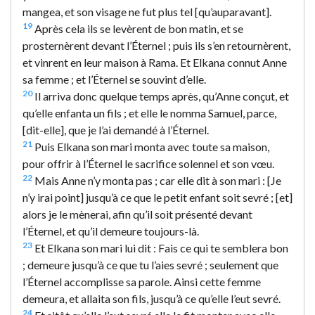
mangea, et son visage ne fut plus tel [qu’auparavant].
19
Après cela ils se levèrent de bon matin, et se
prosternèrent devant l’Éternel ; puis ils s’en retournèrent,
et vinrent en leur maison à Rama. Et Elkana connut Anne
sa femme ; et l’Éternel se souvint d’elle.
20
Il arriva donc quelque temps après, qu’Anne conçut, et
qu’elle enfanta un fils ; et elle le nomma Samuel, parce,
[dit-elle], que je l’ai demandé à l’Éternel.
21
Puis Elkana son mari monta avec toute sa maison,
pour offrir à l’Éternel le sacrifice solennel et son vœu.
22
Mais Anne n’y monta pas ; car elle dit à son mari : [Je
n’y irai point] jusqu’à ce que le petit enfant soit sevré ; [et]
alors je le mènerai, afin qu’il soit présenté devant
l’Éternel, et qu’il demeure toujours-là.
23
Et Elkana son mari lui dit : Fais ce qui te semblera bon
; demeure jusqu’à ce que tu l’aies sevré ; seulement que
l’Éternel accomplisse sa parole. Ainsi cette femme
demeura, et allaita son fils, jusqu’à ce qu’elle l’eut sevré.
24