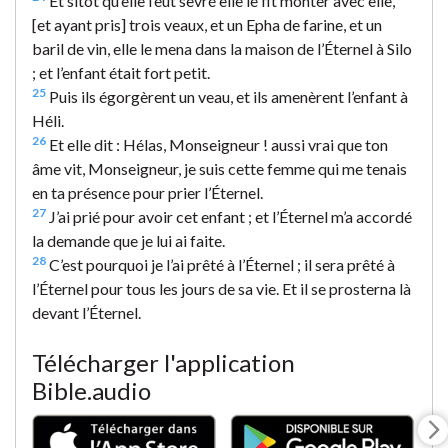
Et sitôt qu’elle l’eut sevré elle le fit monter avec elle,
[et ayant pris] trois veaux, et un Epha de farine, et un
baril de vin, elle le mena dans la maison de l’Éternel à Silo
; et l’enfant était fort petit.
25
Puis ils égorgèrent un veau, et ils amenèrent l’enfant à
Héli.
26
Et elle dit : Hélas, Monseigneur ! aussi vrai que ton
âme vit, Monseigneur, je suis cette femme qui me tenais
en ta présence pour prier l’Éternel.
27
J’ai prié pour avoir cet enfant ; et l’Éternel m’a accordé
la demande que je lui ai faite.
28
C’est pourquoi je l’ai prêté à l’Éternel ; il sera prêté à
l’Éternel pour tous les jours de sa vie. Et il se prosterna là
devant l’Éternel.
Télécharger l'application
Bible.audio