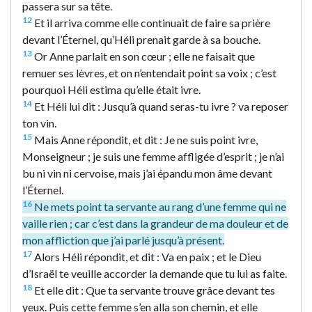
passera sur sa tête.
12
Et il arriva comme elle continuait de faire sa prière
devant l’Éternel, qu’Héli prenait garde à sa bouche.
13
Or Anne parlait en son cœur ; elle ne faisait que
remuer ses lèvres, et on n’entendait point sa voix ; c’est
pourquoi Héli estima qu’elle était ivre.
14
Et Héli lui dit : Jusqu’à quand seras-tu ivre ? va reposer
ton vin.
15
Mais Anne répondit, et dit : Je ne suis point ivre,
Monseigneur ; je suis une femme affligée d’esprit ; je n’ai
bu ni vin ni cervoise, mais j’ai épandu mon âme devant
l’Éternel.
16
Ne mets point ta servante au rang d’une femme qui ne
vaille rien ; car c’est dans la grandeur de ma douleur et de
mon affliction que j’ai parlé jusqu’à présent.
17
Alors Héli répondit, et dit : Va en paix ; et le Dieu
d’Israël te veuille accorder la demande que tu lui as faite.
18
Et elle dit : Que ta servante trouve grâce devant tes
yeux. Puis cette femme s’en alla son chemin, et elle