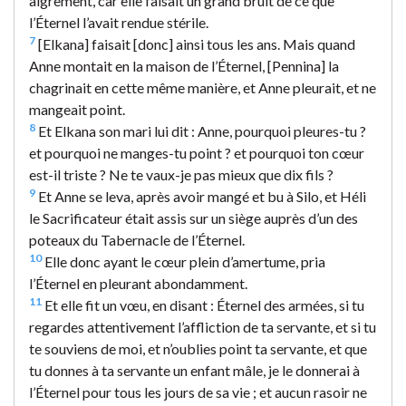
aigrement, car elle faisait un grand bruit de ce que
l’Éternel l’avait rendue stérile.
7
[Elkana] faisait [donc] ainsi tous les ans. Mais quand
Anne montait en la maison de l’Éternel, [Pennina] la
chagrinait en cette même manière, et Anne pleurait, et ne
mangeait point.
8
Et Elkana son mari lui dit : Anne, pourquoi pleures-tu ?
et pourquoi ne manges-tu point ? et pourquoi ton cœur
est-il triste ? Ne te vaux-je pas mieux que dix fils ?
9
Et Anne se leva, après avoir mangé et bu à Silo, et Héli
le Sacrificateur était assis sur un siège auprès d’un des
poteaux du Tabernacle de l’Éternel.
10
Elle donc ayant le cœur plein d’amertume, pria
l’Éternel en pleurant abondamment.
11
Et elle fit un vœu, en disant : Éternel des armées, si tu
regardes attentivement l’affliction de ta servante, et si tu
te souviens de moi, et n’oublies point ta servante, et que
tu donnes à ta servante un enfant mâle, je le donnerai à
l’Éternel pour tous les jours de sa vie ; et aucun rasoir ne