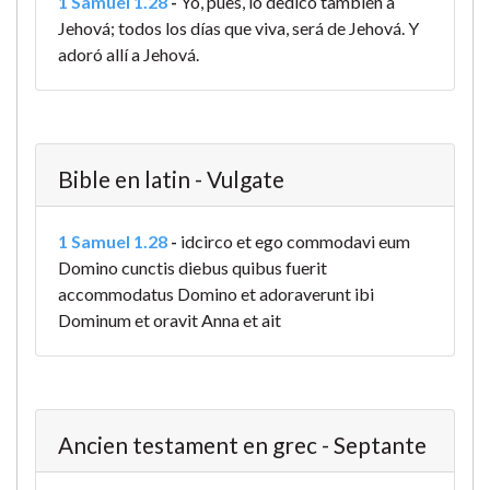
1 Samuel 1.28
-
Yo, pues, lo dedico también a
Jehová; todos los días que viva, será de Jehová. Y
adoró allí a Jehová.
Bible en latin - Vulgate
1 Samuel 1.28
-
idcirco et ego commodavi eum
Domino cunctis diebus quibus fuerit
accommodatus Domino et adoraverunt ibi
Dominum et oravit Anna et ait
Ancien testament en grec - Septante