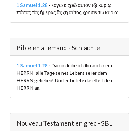
1 Samuel 1.28
-
κἀγὼ κιχρῶ αὐτὸν τῷ κυρίῳ
πάσας τὰς ἡμέρας ἃς ζῇ αὐτός χρῆσιν τῷ κυρίῳ.
Bible en allemand - Schlachter
1 Samuel 1.28
-
Darum leihe ich ihn auch dem
HERRN; alle Tage seines Lebens sei er dem
HERRN geliehen! Und er betete daselbst den
HERRN an.
Nouveau Testament en grec - SBL