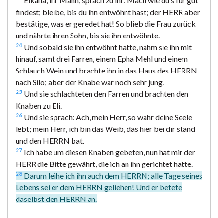
Elkana, ihr Mann, sprach zu ihr: Mach wie du’s für gut
findest; bleibe, bis du ihn entwöhnt hast; der HERR aber
bestätige, was er geredet hat! So blieb die Frau zurück
und nährte ihren Sohn, bis sie ihn entwöhnte.
24
Und sobald sie ihn entwöhnt hatte, nahm sie ihn mit
hinauf, samt drei Farren, einem Epha Mehl und einem
Schlauch Wein und brachte ihn in das Haus des HERRN
nach Silo; aber der Knabe war noch sehr jung.
25
Und sie schlachteten den Farren und brachten den
Knaben zu Eli.
26
Und sie sprach: Ach, mein Herr, so wahr deine Seele
lebt; mein Herr, ich bin das Weib, das hier bei dir stand
und den HERRN bat.
27
Ich habe um diesen Knaben gebeten, nun hat mir der
HERR die Bitte gewährt, die ich an ihn gerichtet hatte.
28
Darum leihe ich ihn auch dem HERRN; alle Tage seines
Lebens sei er dem HERRN geliehen! Und er betete
daselbst den HERRN an.