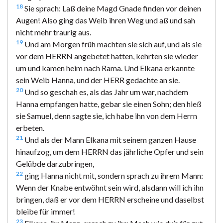
18
Sie sprach: Laß deine Magd Gnade finden vor deinen
Augen! Also ging das Weib ihren Weg und aß und sah
nicht mehr traurig aus.
19
Und am Morgen früh machten sie sich auf, und als sie
vor dem HERRN angebetet hatten, kehrten sie wieder
um und kamen heim nach Rama. Und Elkana erkannte
sein Weib Hanna, und der HERR gedachte an sie.
20
Und so geschah es, als das Jahr um war, nachdem
Hanna empfangen hatte, gebar sie einen Sohn; den hieß
sie Samuel, denn sagte sie, ich habe ihn von dem Herrn
erbeten.
21
Und als der Mann Elkana mit seinem ganzen Hause
hinaufzog, um dem HERRN das jährliche Opfer und sein
Gelübde darzubringen,
22
ging Hanna nicht mit, sondern sprach zu ihrem Mann:
Wenn der Knabe entwöhnt sein wird, alsdann will ich ihn
bringen, daß er vor dem HERRN erscheine und daselbst
bleibe für immer!
23