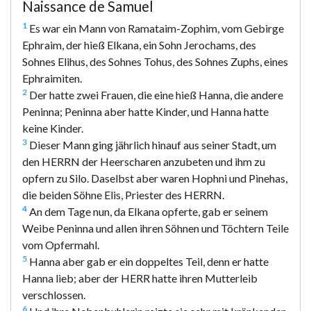
Naissance de Samuel
1
Es war ein Mann von Ramataim-Zophim, vom Gebirge
Ephraim, der hieß Elkana, ein Sohn Jerochams, des
Sohnes Elihus, des Sohnes Tohus, des Sohnes Zuphs, eines
Ephraimiten.
2
Der hatte zwei Frauen, die eine hieß Hanna, die andere
Peninna; Peninna aber hatte Kinder, und Hanna hatte
keine Kinder.
3
Dieser Mann ging jährlich hinauf aus seiner Stadt, um
den HERRN der Heerscharen anzubeten und ihm zu
opfern zu Silo. Daselbst aber waren Hophni und Pinehas,
die beiden Söhne Elis, Priester des HERRN.
4
An dem Tage nun, da Elkana opferte, gab er seinem
Weibe Peninna und allen ihren Söhnen und Töchtern Teile
vom Opfermahl.
5
Hanna aber gab er ein doppeltes Teil, denn er hatte
Hanna lieb; aber der HERR hatte ihren Mutterleib
verschlossen.
6