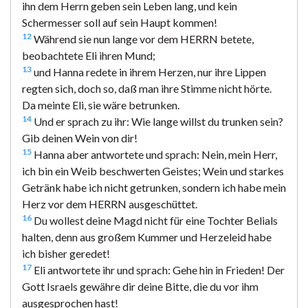
ihn dem Herrn geben sein Leben lang, und kein
Schermesser soll auf sein Haupt kommen!
12
Während sie nun lange vor dem HERRN betete,
beobachtete Eli ihren Mund;
13
und Hanna redete in ihrem Herzen, nur ihre Lippen
regten sich, doch so, daß man ihre Stimme nicht hörte.
Da meinte Eli, sie wäre betrunken.
14
Und er sprach zu ihr: Wie lange willst du trunken sein?
Gib deinen Wein von dir!
15
Hanna aber antwortete und sprach: Nein, mein Herr,
ich bin ein Weib beschwerten Geistes; Wein und starkes
Getränk habe ich nicht getrunken, sondern ich habe mein
Herz vor dem HERRN ausgeschüttet.
16
Du wollest deine Magd nicht für eine Tochter Belials
halten, denn aus großem Kummer und Herzeleid habe
ich bisher geredet!
17
Eli antwortete ihr und sprach: Gehe hin in Frieden! Der
Gott Israels gewähre dir deine Bitte, die du vor ihm
ausgesprochen hast!