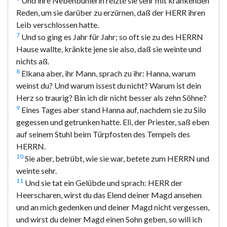
Und ihre Nebenbuhlerin reizte sie sehr mit kränkenden
Reden, um sie darüber zu erzürnen, daß der HERR ihren
Leib verschlossen hatte.
7
Und so ging es Jahr für Jahr; so oft sie zu des HERRN
Hause wallte, kränkte jene sie also, daß sie weinte und
nichts aß.
8
Elkana aber, ihr Mann, sprach zu ihr: Hanna, warum
weinst du? Und warum issest du nicht? Warum ist dein
Herz so traurig? Bin ich dir nicht besser als zehn Söhne?
9
Eines Tages aber stand Hanna auf, nachdem sie zu Silo
gegessen und getrunken hatte. Eli, der Priester, saß eben
auf seinem Stuhl beim Türpfosten des Tempels des
HERRN.
10
Sie aber, betrübt, wie sie war, betete zum HERRN und
weinte sehr.
11
Und sie tat ein Gelübde und sprach: HERR der
Heerscharen, wirst du das Elend deiner Magd ansehen
und an mich gedenken und deiner Magd nicht vergessen,
und wirst du deiner Magd einen Sohn geben, so will ich