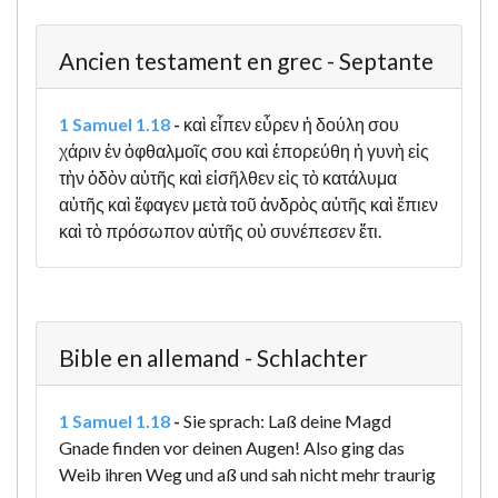
Ancien testament en grec - Septante
1 Samuel 1.18
-
καὶ εἶπεν εὗρεν ἡ δούλη σου
χάριν ἐν ὀφθαλμοῖς σου καὶ ἐπορεύθη ἡ γυνὴ εἰς
τὴν ὁδὸν αὐτῆς καὶ εἰσῆλθεν εἰς τὸ κατάλυμα
αὐτῆς καὶ ἔφαγεν μετὰ τοῦ ἀνδρὸς αὐτῆς καὶ ἔπιεν
καὶ τὸ πρόσωπον αὐτῆς οὐ συνέπεσεν ἔτι.
Bible en allemand - Schlachter
1 Samuel 1.18
-
Sie sprach: Laß deine Magd
Gnade finden vor deinen Augen! Also ging das
Weib ihren Weg und aß und sah nicht mehr traurig