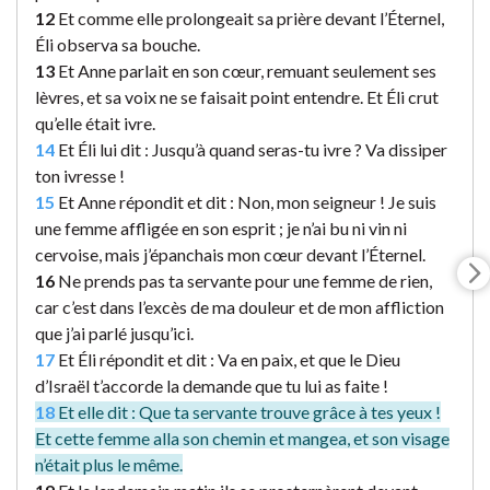
12
Et comme elle prolongeait sa prière devant l’Éternel,
Éli observa sa bouche.
13
Et Anne parlait en son cœur, remuant seulement ses
lèvres, et sa voix ne se faisait point entendre. Et Éli crut
qu’elle était ivre.
14
Et Éli lui dit : Jusqu’à quand seras-tu ivre ? Va dissiper
ton ivresse !
15
Et Anne répondit et dit : Non, mon seigneur ! Je suis
une femme affligée en son esprit ; je n’ai bu ni vin ni
cervoise, mais j’épanchais mon cœur devant l’Éternel.
16
Ne prends pas ta servante pour une femme de rien,
car c’est dans l’excès de ma douleur et de mon affliction
que j’ai parlé jusqu’ici.
17
Et Éli répondit et dit : Va en paix, et que le Dieu
d’Israël t’accorde la demande que tu lui as faite !
18
Et elle dit : Que ta servante trouve grâce à tes yeux !
Et cette femme alla son chemin et mangea, et son visage
n’était plus le même.