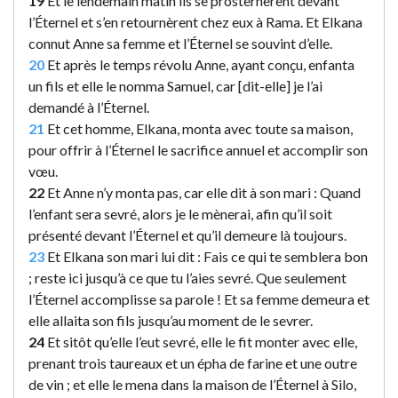
19
Et le lendemain matin ils se prosternèrent devant
l’Éternel et s’en retournèrent chez eux à Rama. Et Elkana
connut Anne sa femme et l’Éternel se souvint d’elle.
20
Et après le temps révolu Anne, ayant conçu, enfanta
un fils et elle le nomma Samuel, car [dit-elle] je l’ai
demandé à l’Éternel.
21
Et cet homme, Elkana, monta avec toute sa maison,
pour offrir à l’Éternel le sacrifice annuel et accomplir son
vœu.
22
Et Anne n’y monta pas, car elle dit à son mari : Quand
l’enfant sera sevré, alors je le mènerai, afin qu’il soit
présenté devant l’Éternel et qu’il demeure là toujours.
23
Et Elkana son mari lui dit : Fais ce qui te semblera bon
; reste ici jusqu’à ce que tu l’aies sevré. Que seulement
l’Éternel accomplisse sa parole ! Et sa femme demeura et
elle allaita son fils jusqu’au moment de le sevrer.
24
Et sitôt qu’elle l’eut sevré, elle le fit monter avec elle,
prenant trois taureaux et un épha de farine et une outre
de vin ; et elle le mena dans la maison de l’Éternel à Silo,