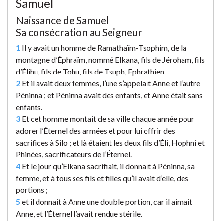
Samuel
Naissance de Samuel
Sa consécration au Seigneur
1
Il y avait un homme de Ramathaïm-Tsophim, de la
montagne d’Éphraïm, nommé Elkana, fils de Jéroham, fils
d’Élihu, fils de Tohu, fils de Tsuph, Ephrathien.
2
Et il avait deux femmes, l’une s’appelait Anne et l’autre
Péninna ; et Péninna avait des enfants, et Anne était sans
enfants.
3
Et cet homme montait de sa ville chaque année pour
adorer l’Éternel des armées et pour lui offrir des
sacrifices à Silo ; et là étaient les deux fils d’Éli, Hophni et
Phinées, sacrificateurs de l’Éternel.
4
Et le jour qu’Elkana sacrifiait, il donnait à Péninna, sa
femme, et à tous ses fils et filles qu’il avait d’elle, des
portions ;
5
et il donnait à Anne une double portion, car il aimait
Anne, et l’Éternel l’avait rendue stérile.