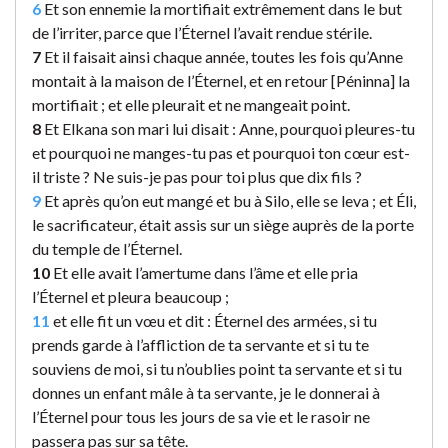
6
Et son ennemie la mortifiait extrêmement dans le but
de l’irriter, parce que l’Éternel l’avait rendue stérile.
7
Et il faisait ainsi chaque année, toutes les fois qu’Anne
montait à la maison de l’Éternel, et en retour [Péninna] la
mortifiait ; et elle pleurait et ne mangeait point.
8
Et Elkana son mari lui disait : Anne, pourquoi pleures-tu
et pourquoi ne manges-tu pas et pourquoi ton cœur est-
il triste ? Ne suis-je pas pour toi plus que dix fils ?
9
Et après qu’on eut mangé et bu à Silo, elle se leva ; et Éli,
le sacrificateur, était assis sur un siège auprès de la porte
du temple de l’Éternel.
10
Et elle avait l’amertume dans l’âme et elle pria
l’Éternel et pleura beaucoup ;
11
et elle fit un vœu et dit : Éternel des armées, si tu
prends garde à l’affliction de ta servante et si tu te
souviens de moi, si tu n’oublies point ta servante et si tu
donnes un enfant mâle à ta servante, je le donnerai à
l’Éternel pour tous les jours de sa vie et le rasoir ne
passera pas sur sa tête.