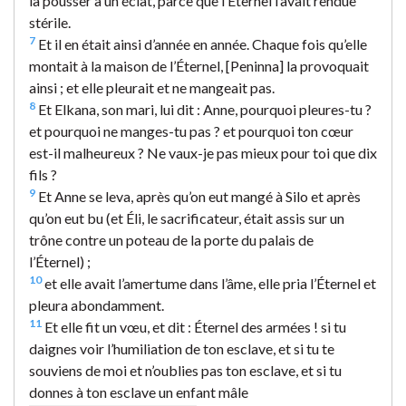
la pousser à un éclat, parce que l’Éternel l’avait rendue
stérile.
7
Et il en était ainsi d’année en année. Chaque fois qu’elle
montait à la maison de l’Éternel, [Peninna] la provoquait
ainsi ; et elle pleurait et ne mangeait pas.
8
Et Elkana, son mari, lui dit : Anne, pourquoi pleures-tu ?
et pourquoi ne manges-tu pas ? et pourquoi ton cœur
est-il malheureux ? Ne vaux-je pas mieux pour toi que dix
fils ?
9
Et Anne se leva, après qu’on eut mangé à Silo et après
qu’on eut bu (et Éli, le sacrificateur, était assis sur un
trône contre un poteau de la porte du palais de
l’Éternel) ;
10
et elle avait l’amertume dans l’âme, elle pria l’Éternel et
pleura abondamment.
11
Et elle fit un vœu, et dit : Éternel des armées ! si tu
daignes voir l’humiliation de ton esclave, et si tu te
souviens de moi et n’oublies pas ton esclave, et si tu
donnes à ton esclave un enfant mâle