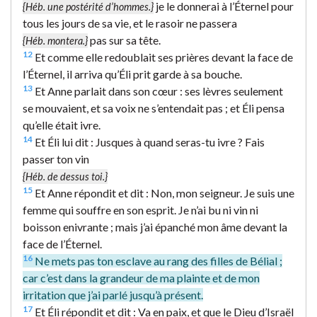
je le donnerai à l’Éternel pour
{Héb. une postérité d’hommes.}
tous les jours de sa vie, et le rasoir ne passera
pas sur sa tête.
{Héb. montera.}
12
Et comme elle redoublait ses prières devant la face de
l’Éternel, il arriva qu’Éli prit garde à sa bouche.
13
Et Anne parlait dans son cœur : ses lèvres seulement
se mouvaient, et sa voix ne s’entendait pas ; et Éli pensa
qu’elle était ivre.
14
Et Éli lui dit : Jusques à quand seras-tu ivre ? Fais
passer ton vin
{Héb. de dessus toi.}
15
Et Anne répondit et dit : Non, mon seigneur. Je suis une
femme qui souffre en son esprit. Je n’ai bu ni vin ni
boisson enivrante ; mais j’ai épanché mon âme devant la
face de l’Éternel.
16
Ne mets pas ton esclave au rang des filles de Bélial ;
car c’est dans la grandeur de ma plainte et de mon
irritation que j’ai parlé jusqu’à présent.
17
Et Éli répondit et dit : Va en paix, et que le Dieu d’Israël