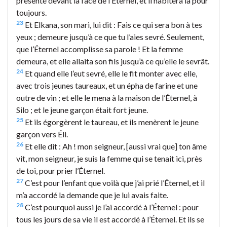
présenté devant la face de l’Éternel, et il habitera là pour
toujours.
23
Et Elkana, son mari, lui dit : Fais ce qui sera bon à tes
yeux ; demeure jusqu’à ce que tu l’aies sevré. Seulement,
que l’Éternel accomplisse sa parole ! Et la femme
demeura, et elle allaita son fils jusqu’à ce qu’elle le sevrât.
24
Et quand elle l’eut sevré, elle le fit monter avec elle,
avec trois jeunes taureaux, et un épha de farine et une
outre de vin ; et elle le mena à la maison de l’Éternel, à
Silo ; et le jeune garçon était fort jeune.
25
Et ils égorgèrent le taureau, et ils menèrent le jeune
garçon vers Éli.
26
Et elle dit : Ah ! mon seigneur, [aussi vrai que] ton âme
vit, mon seigneur, je suis la femme qui se tenait ici, près
de toi, pour prier l’Éternel.
27
C’est pour l’enfant que voilà que j’ai prié l’Éternel, et il
m’a accordé la demande que je lui avais faite.
28
C’est pourquoi aussi je l’ai accordé à l’Éternel : pour
tous les jours de sa vie il est accordé à l’Éternel. Et ils se