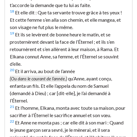
t’accorde la demande que tu lui as faite.
18
Et elle dit : Que ta servante trouve grâce à tes yeux !
Et cette femme s’en alla son chemin, et elle mangea, et
son visage ne fut plus le même.
19
Et ils se levèrent de bonne heure le matin, et se
prosternèrent devant la face de l’Éternel ; et ils s’en
retournèrent et s’en allèrent à leur maison, à Rama. Et
Elkana connut Anne, sa femme, et l’Éternel se souvint
d’elle.
20
Et il arriva, au bout de l’année
qu’Anne, ayant conçu,
{Ou dans le courant de l’année.}
enfanta un fils. Et elle l’appela du nom de Samuel
(demandé à Dieu) ; car [dit-elle], je l’ai demandé à
l’Éternel.
21
Et l’homme, Elkana, monta avec toute sa maison, pour
sacrifier à l’Éternel le sacrifice annuel et son vœu.
22
Et Anne ne monta pas ; car elle dit à son mari : Quand
le jeune garçon sera sevré, je le mènerai, et il sera