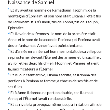
Naissance de Samuel
1
Et il y avait un homme de Ramathaïm Tsophim, de la
montagne d’Éphraïm, et son nom était Elkana. Il était fils
de Jerokham, fils d’Elihou, fils de Tohou, fils de Tsouph,
Ephratite.
2
Et il avait deux femmes : le nom de la première était
Anne, et le nom de la seconde, Peninna ; et Peninna avait
des enfants, mais Anne n’avait point d’enfants.
3
Et d’année en année, cet homme montait de sa ville pour
se prosterner devant l’Éternel des armées et lui sacrifier,
à Silo ; et les deux fils d’Héli, Hophni et Phinées, étaient
là, sacrificateurs à l’Éternel.
4
Et le jour étant arrivé, Elkana sacrifia, et il donna des
portions à Peninna sa femme, à chacun de ses fils et de
ses filles.
5
Et à Anne il donna une portion double, car il aimait
Anne ; et l’Éternel l’avait rendue stérile.
6
Et sa rivale la provoqua, même jusqu’à irritation, afin de